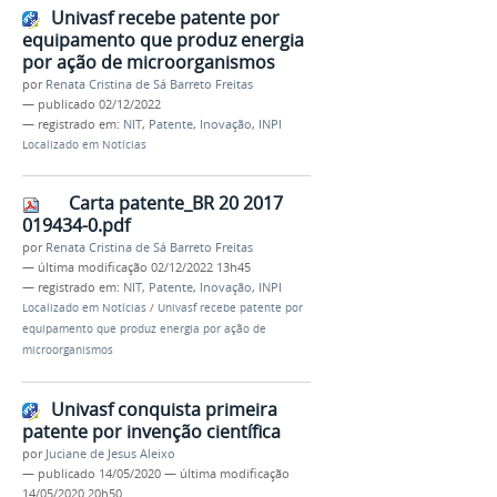
Univasf recebe patente por
equipamento que produz energia
por ação de microorganismos
por
Renata Cristina de Sá Barreto Freitas
—
publicado
02/12/2022
— registrado em:
NIT
,
Patente
,
Inovação
,
INPI
Localizado em
Notícias
Carta patente_BR 20 2017
019434-0.pdf
por
Renata Cristina de Sá Barreto Freitas
—
última modificação
02/12/2022 13h45
— registrado em:
NIT
,
Patente
,
Inovação
,
INPI
Localizado em
Notícias
/
Univasf recebe patente por
equipamento que produz energia por ação de
microorganismos
Univasf conquista primeira
patente por invenção científica
por
Juciane de Jesus Aleixo
—
publicado
14/05/2020
—
última modificação
14/05/2020 20h50