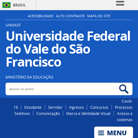
BRASIL
Simplifique!
ACESSIBILIDADE
ALTO CONTRASTE
MAPA DO SITE
Comunica BR
UNIVASF
Universidade Federal
Participe
do Vale do São
Acesso à informação
Legislação
Francisco
Canais
MINISTÉRIO DA EDUCAÇÃO
Buscar no portal
Bus
Covid-
19
Estudante
Servidor
Ingresso
Concursos
Processos
Seletivos
Comunicação
Marca e Identidade Visual
Acesso a
sistemas