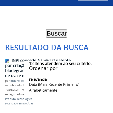
RESULTADO DA BUSCA
INPI concede à Univasf patente
12
itens atendem ao seu critério.
por criação de plástico filme
Ordenar por
biodegradável à base de extratos
de uva e moringa
relevância
por
Juciane de Jesus Aleixo
Data (mais Recente Primeiro)
—
publicado
19/01/2024
—
última modificação
Alfabeticamente
19/01/2024 17h30
— registrado em:
INPI
,
NIT
,
Patente
,
Inovação
,
Produto Tecnológico
Localizado em
Notícias