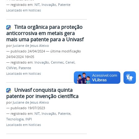
— registrado em:
NIT
,
Inovação
,
Patente
Localizado em
Notícias
Tinta orgânica para proteção
anticorrosiva em metais gera
mais uma patente para a Univasf
por
Juciane de Jesus Aleixo
—
publicado
24/04/2024
—
última modificação
24/04/2024 16h05
— registrado em:
Inovação
,
Cenmec
,
Cenel
,
CMVet
,
Patente
Localizado em
Notícias
Univasf conquista quinta
patente por invenção científica
por
Juciane de Jesus Aleixo
—
publicado
19/07/2023
— registrado em:
NIT
,
Inovação
,
Patente
,
Tecnologia
,
INPI
Localizado em
Notícias