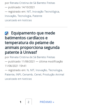
por
Renata Cristina de Sá Barreto Freitas
—
publicado
14/10/2021
— registrado em:
NIT
,
Inovação Tecnológica
,
Inovação
,
Tecnologia
,
Patente
Localizado em
Notícias
Equipamento que mede
batimentos cardíacos e
temperatura do pelame de
animais proporciona segunda
patente à Univasf
por
Renata Cristina de Sá Barreto Freitas
—
publicado
11/06/2021
—
última modificação
11/06/2021 15h41
— registrado em:
N
,
NIT
,
Inovação
,
Tecnologia
,
Patente
,
INPI
,
Cenamb
,
Cenel
,
Produção Animal
Localizado em
Notícias
1
2
PRÓXIMO »