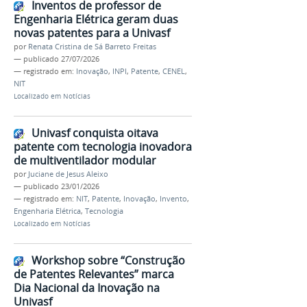
Inventos de professor de
Engenharia Elétrica geram duas
novas patentes para a Univasf
por
Renata Cristina de Sá Barreto Freitas
—
publicado
27/07/2026
— registrado em:
Inovação
,
INPI
,
Patente
,
CENEL
,
NIT
Localizado em
Notícias
Univasf conquista oitava
patente com tecnologia inovadora
de multiventilador modular
por
Juciane de Jesus Aleixo
—
publicado
23/01/2026
— registrado em:
NIT
,
Patente
,
Inovação
,
Invento
,
Engenharia Elétrica
,
Tecnologia
Localizado em
Notícias
Workshop sobre “Construção
de Patentes Relevantes” marca
Dia Nacional da Inovação na
Univasf