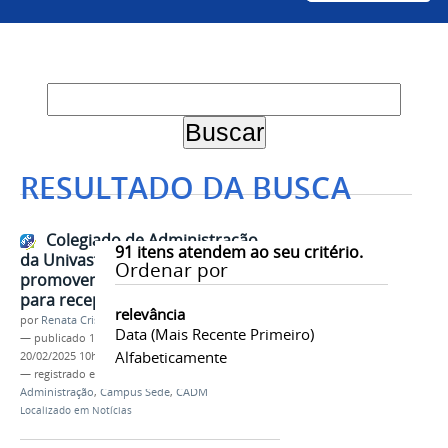
RESULTADO DA BUSCA
Colegiado de Administração
91
itens atendem ao seu critério.
da Univasf e Prospere Jr.
Ordenar por
promovem evento Welcome Adm
para recepcionar estudantes
relevância
por
Renata Cristina de Sá Barreto Freitas
Data (mais Recente Primeiro)
—
publicado
17/02/2025
—
última modificação
Alfabeticamente
20/02/2025 10h24
— registrado em:
Prospere Jr.
,
Empresa Júnior
,
Administração
,
Campus Sede
,
CADM
Localizado em
Notícias