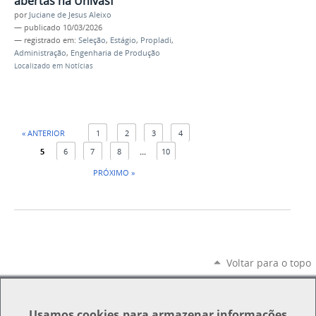
abertas na Univasf
por
Juciane de Jesus Aleixo
—
publicado
10/03/2026
— registrado em:
Seleção
,
Estágio
,
Propladi
,
Administração
,
Engenharia de Produção
Localizado em
Notícias
« ANTERIOR
1
2
3
4
5
6
7
8
...
10
PRÓXIMO »
Voltar para o topo
Usamos
cookies
para armazenar informações