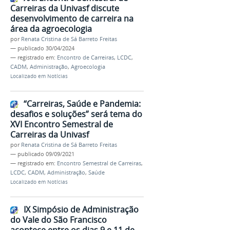
Carreiras da Univasf discute
desenvolvimento de carreira na
área da agroecologia
por
Renata Cristina de Sá Barreto Freitas
—
publicado
30/04/2024
— registrado em:
Encontro de Carreiras
,
LCDC
,
CADM
,
Administração
,
Agroecologia
Localizado em
Notícias
“Carreiras, Saúde e Pandemia:
desafios e soluções” será tema do
XVI Encontro Semestral de
Carreiras da Univasf
por
Renata Cristina de Sá Barreto Freitas
—
publicado
09/09/2021
— registrado em:
Encontro Semestral de Carreiras
,
LCDC
,
CADM
,
Administração
,
Saúde
Localizado em
Notícias
IX Simpósio de Administração
do Vale do São Francisco
acontece entre os dias 9 e 11 de