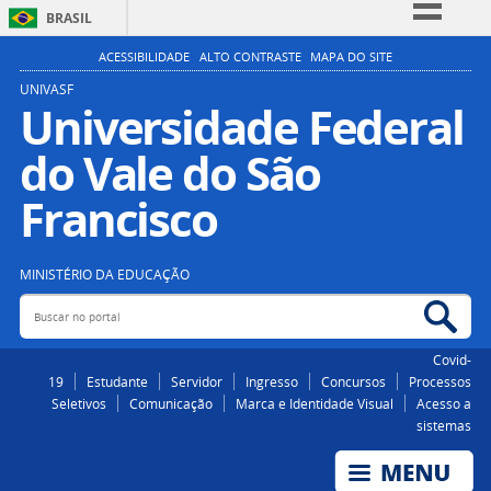
BRASIL
Simplifique!
ACESSIBILIDADE
ALTO CONTRASTE
MAPA DO SITE
Comunica BR
UNIVASF
Universidade Federal
Participe
do Vale do São
Acesso à informação
Legislação
Francisco
Canais
MINISTÉRIO DA EDUCAÇÃO
Buscar no portal
Bus
Covid-
19
Estudante
Servidor
Ingresso
Concursos
Processos
Seletivos
Comunicação
Marca e Identidade Visual
Acesso a
sistemas