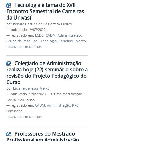
Tecnologia é tema do XVIII
Encontro Semestral de Carreiras
da Univasf
por
Renata Cristina de Sá Barreto Freitas
—
publicado
19/07/2022
— registrado em:
LCDC
,
CADM
,
Administração
,
Grupo de Pesquisa
,
Tecnologia
,
Carreiras
,
Evento
Localizado em
Notícias
Colegiado de Administração
realiza hoje (22) seminário sobre a
revisão do Projeto Pedagógico do
Curso
por
Juciane de Jesus Aleixo
—
publicado
22/05/2023
—
última modificação
22/05/2023 13h33
— registrado em:
CADM
,
Administração
,
PPC
,
Seminário
Localizado em
Notícias
Professores do Mestrado
Profissional em Administração