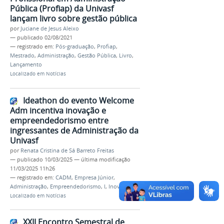
Pública (Profiap) da Univasf
lançam livro sobre gestão pública
por
Juciane de Jesus Aleixo
—
publicado
02/08/2021
— registrado em:
Pós-graduação
,
Profiap
,
Mestrado
,
Administração
,
Gestão Pública
,
Livro
,
Lançamento
Localizado em
Notícias
Ideathon do evento Welcome
Adm incentiva inovação e
empreendedorismo entre
ingressantes de Administração da
Univasf
por
Renata Cristina de Sá Barreto Freitas
—
publicado
10/03/2025
—
última modificação
11/03/2025 11h26
— registrado em:
CADM
,
Empresa Júnior
,
Administração
,
Empreendedorismo
,
I
,
Inovação
Localizado em
Notícias
XXII Encontro Semestral de