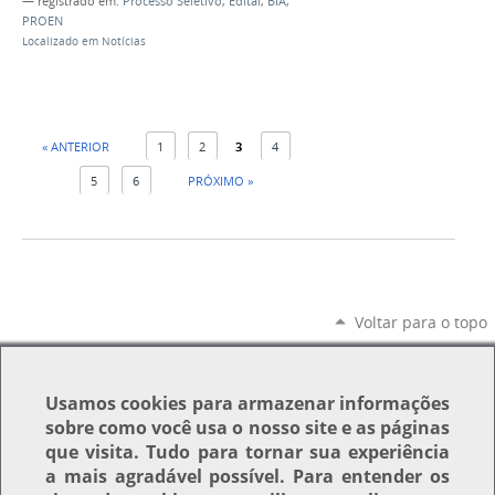
— registrado em:
Processo Seletivo
,
Edital
,
BIA
,
PROEN
Localizado em
Notícias
« ANTERIOR
1
2
3
4
5
6
PRÓXIMO »
Voltar para o topo
Usamos
cookies
para armazenar informações
sobre como você usa o nosso site e as páginas
que visita. Tudo para tornar sua experiência
a mais agradável possível. Para entender os