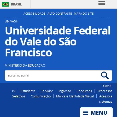
BRASIL
Simplifique!
ACESSIBILIDADE
ALTO CONTRASTE
MAPA DO SITE
Comunica BR
UNIVASF
Universidade Federal
Participe
do Vale do São
Acesso à informação
Legislação
Francisco
Canais
MINISTÉRIO DA EDUCAÇÃO
Buscar no portal
Bus
Covid-
19
Estudante
Servidor
Ingresso
Concursos
Processos
Seletivos
Comunicação
Marca e Identidade Visual
Acesso a
sistemas