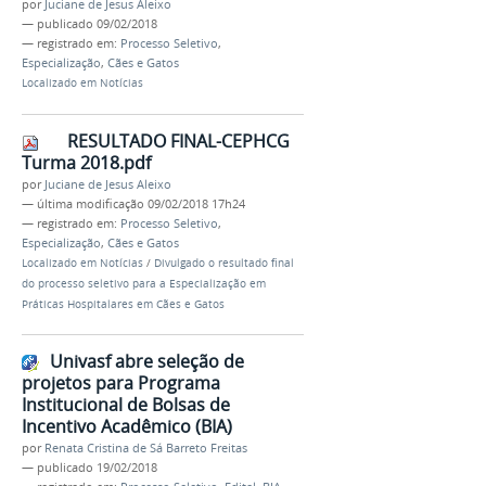
por
Juciane de Jesus Aleixo
—
publicado
09/02/2018
— registrado em:
Processo Seletivo
,
Especialização
,
Cães e Gatos
Localizado em
Notícias
RESULTADO FINAL-CEPHCG
Turma 2018.pdf
por
Juciane de Jesus Aleixo
—
última modificação
09/02/2018 17h24
— registrado em:
Processo Seletivo
,
Especialização
,
Cães e Gatos
Localizado em
Notícias
/
Divulgado o resultado final
do processo seletivo para a Especialização em
Práticas Hospitalares em Cães e Gatos
Univasf abre seleção de
projetos para Programa
Institucional de Bolsas de
Incentivo Acadêmico (BIA)
por
Renata Cristina de Sá Barreto Freitas
—
publicado
19/02/2018