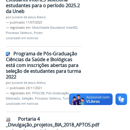
estudantes para o período 2025.2
da Uneb
por
Juciane de Jesus Aleixo
—
publicado
11/07/2025
— registrado em:
Mobilidade Estudantil InterIES
,
Processo Seletivo
,
Proen
Localizado em
Notícias
Programa de Pós-Graduação
Ciências da Saúde e Biológicas
está com inscrições abertas para
seleção de estudantes para turma
2022
por
Juciane de Jesus Aleixo
—
publicado
23/11/2021
— registrado em:
PPGCSB
,
Pós-Graduação
,
Mestrado
,
Seleção
,
Processo Seletivo
,
Turma 2022
Localizado em
Notícias
Portaria 4
_Divulgação_projetos_BIA_2018_APTOS.pdf