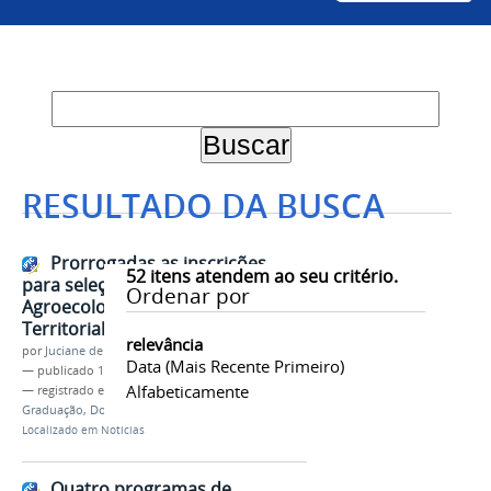
RESULTADO DA BUSCA
Prorrogadas as inscrições
52
itens atendem ao seu critério.
para seleção do Doutorado em
Ordenar por
Agroecologia e Desenvolvimento
Territorial (PPGADT)
relevância
por
Juciane de Jesus Aleixo
Data (mais Recente Primeiro)
—
publicado
16/12/2020
Alfabeticamente
— registrado em:
Prorrogação
,
PPGADT
,
Pós-
Graduação
,
Doutorado
,
Seleção
,
Processo Seletivo
Localizado em
Notícias
Quatro programas de