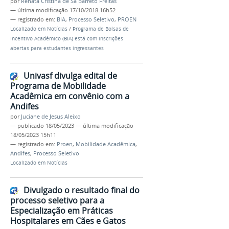
por
Renata Cristina de Sá Barreto Freitas
—
última modificação
17/10/2018 16h52
— registrado em:
BIA
,
Processo Seletivo
,
PROEN
Localizado em
Notícias
/
Programa de Bolsas de
Incentivo Acadêmico (BIA) está com inscrições
abertas para estudantes ingressantes
Univasf divulga edital de
Programa de Mobilidade
Acadêmica em convênio com a
Andifes
por
Juciane de Jesus Aleixo
—
publicado
18/05/2023
—
última modificação
18/05/2023 15h11
— registrado em:
Proen
,
Mobilidade Acadêmica
,
Andifes
,
Processo Seletivo
Localizado em
Notícias
Divulgado o resultado final do
processo seletivo para a
Especialização em Práticas
Hospitalares em Cães e Gatos