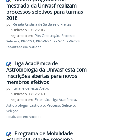
mestrado da Univasf realizam
processos seletivos para turmas
2018
por
Renata Cristina de Sá Barreto Freitas
—
publicado
19/12/2017
— registrado em:
Pós-Graduação
,
Processo
Seletivo
,
PPGCSB
,
PPGRNSA
,
PPGCA
,
PPGCVS
Localizado em
Notícias
Liga Acadêmica de
Astrobiologia da Univasf está com
inscrições abertas para novos
membros efetivos
por
Juciane de Jesus Aleixo
—
publicado
03/12/2021
— registrado em:
Extensão
,
Liga Acadêmica
,
Astrobiologia
,
Lastrobio
,
Processo Seletivo
,
Seleção
Localizado em
Notícias
Programa de Mobilidade
Estudantil InterIES seleciona