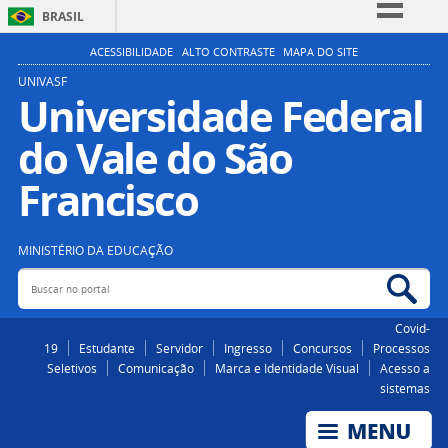
BRASIL
Simplifique!
ACESSIBILIDADE
ALTO CONTRASTE
MAPA DO SITE
Comunica BR
UNIVASF
Universidade Federal
Participe
do Vale do São
Acesso à informação
Legislação
Francisco
Canais
MINISTÉRIO DA EDUCAÇÃO
Buscar no portal
Bus
Covid-
19
Estudante
Servidor
Ingresso
Concursos
Processos
Seletivos
Comunicação
Marca e Identidade Visual
Acesso a
sistemas