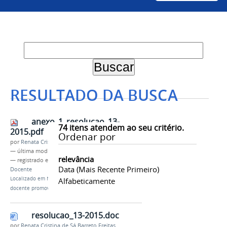
RESULTADO DA BUSCA
anexo_1_resolucao_13-
74
itens atendem ao seu critério.
2015.pdf
Ordenar por
por
Renata Cristina de Sá Barreto Freitas
—
última modificação
23/09/2020 16h28
relevância
— registrado em:
CPPD
,
Professor Titular
,
Carreira
Data (mais Recente Primeiro)
Docente
Localizado em
Notícias
/
Univasf tem mais um
Alfabeticamente
docente promovido para a classe de Professor Titular
resolucao_13-2015.doc
por
Renata Cristina de Sá Barreto Freitas