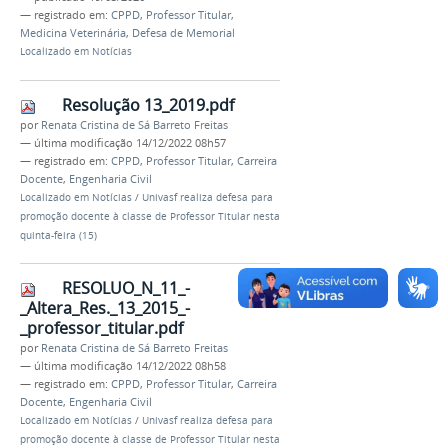
— registrado em:
CPPD
,
Professor Titular
,
Medicina Veterinária
,
Defesa de Memorial
Localizado em
Notícias
Resolução 13_2019.pdf
por
Renata Cristina de Sá Barreto Freitas
—
última modificação
14/12/2022 08h57
— registrado em:
CPPD
,
Professor Titular
,
Carreira
Docente
,
Engenharia Civil
Localizado em
Notícias
/
Univasf realiza defesa para
promoção docente à classe de Professor Titular nesta
quinta-feira (15)
RESOLUO_N_11_-
_Altera_Res._13_2015_-
_professor_titular.pdf
por
Renata Cristina de Sá Barreto Freitas
—
última modificação
14/12/2022 08h58
— registrado em:
CPPD
,
Professor Titular
,
Carreira
Docente
,
Engenharia Civil
Localizado em
Notícias
/
Univasf realiza defesa para
promoção docente à classe de Professor Titular nesta