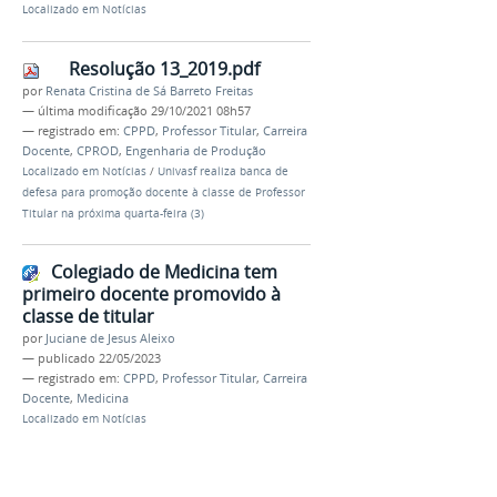
Localizado em
Notícias
Resolução 13_2019.pdf
por
Renata Cristina de Sá Barreto Freitas
—
última modificação
29/10/2021 08h57
— registrado em:
CPPD
,
Professor Titular
,
Carreira
Docente
,
CPROD
,
Engenharia de Produção
Localizado em
Notícias
/
Univasf realiza banca de
defesa para promoção docente à classe de Professor
Titular na próxima quarta-feira (3)
Colegiado de Medicina tem
primeiro docente promovido à
classe de titular
por
Juciane de Jesus Aleixo
—
publicado
22/05/2023
— registrado em:
CPPD
,
Professor Titular
,
Carreira
Docente
,
Medicina
Localizado em
Notícias