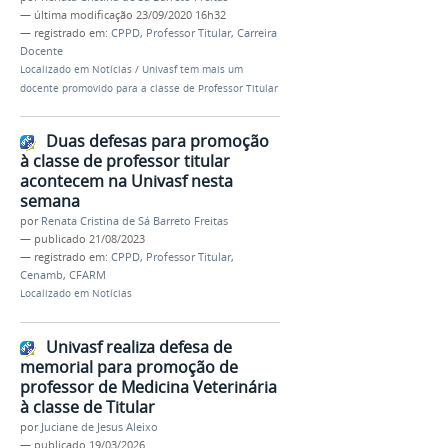
—
última modificação
23/09/2020 16h32
— registrado em:
CPPD
,
Professor Titular
,
Carreira
Docente
Localizado em
Notícias
/
Univasf tem mais um
docente promovido para a classe de Professor Titular
Duas defesas para promoção
à classe de professor titular
acontecem na Univasf nesta
semana
por
Renata Cristina de Sá Barreto Freitas
—
publicado
21/08/2023
— registrado em:
CPPD
,
Professor Titular
,
Cenamb
,
CFARM
Localizado em
Notícias
Univasf realiza defesa de
memorial para promoção de
professor de Medicina Veterinária
à classe de Titular
por
Juciane de Jesus Aleixo
—
publicado
19/03/2026