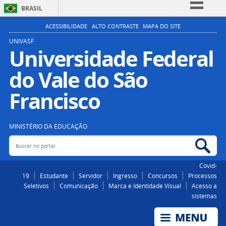
BRASIL
Simplifique!
ACESSIBILIDADE
ALTO CONTRASTE
MAPA DO SITE
Comunica BR
UNIVASF
Universidade Federal
Participe
do Vale do São
Acesso à informação
Legislação
Francisco
Canais
MINISTÉRIO DA EDUCAÇÃO
Buscar no portal
Bus
Covid-
19
Estudante
Servidor
Ingresso
Concursos
Processos
Seletivos
Comunicação
Marca e Identidade Visual
Acesso a
sistemas