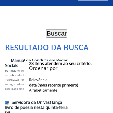
RESULTADO DA BUSCA
Manual de Conduta em Redes
28
itens atendem ao seu critério.
Sociais
Ordenar por
por
Juciane de Jesus Aleixo
—
publicado
18/05/2026
—
última modificação
Relevância
19/05/2026 16h25
— registrado em:
Univasf
data (mais recente primeiro)
,
Comunicação
Localizado em
Comunicação
/
DIRCOM
Alfabeticamente
Servidora da Univasf lança
livro de poesia nesta quinta-feira
(9)