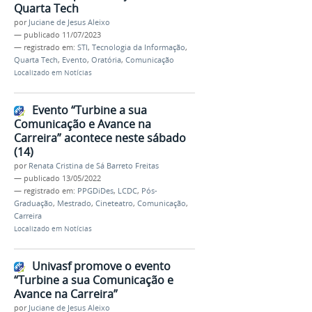
Quarta Tech
por
Juciane de Jesus Aleixo
—
publicado
11/07/2023
— registrado em:
STI
,
Tecnologia da Informação
,
Quarta Tech
,
Evento
,
Oratória
,
Comunicação
Localizado em
Notícias
Evento “Turbine a sua
Comunicação e Avance na
Carreira” acontece neste sábado
(14)
por
Renata Cristina de Sá Barreto Freitas
—
publicado
13/05/2022
— registrado em:
PPGDiDes
,
LCDC
,
Pós-
Graduação
,
Mestrado
,
Cineteatro
,
Comunicação
,
Carreira
Localizado em
Notícias
Univasf promove o evento
“Turbine a sua Comunicação e
Avance na Carreira”
por
Juciane de Jesus Aleixo