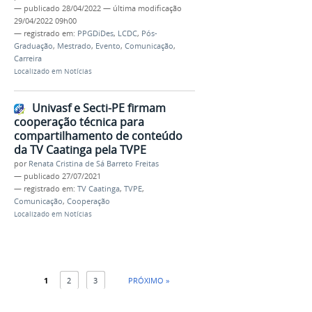
—
publicado
28/04/2022
—
última modificação
29/04/2022 09h00
— registrado em:
PPGDiDes
,
LCDC
,
Pós-
Graduação
,
Mestrado
,
Evento
,
Comunicação
,
Carreira
Localizado em
Notícias
Univasf e Secti-PE firmam
cooperação técnica para
compartilhamento de conteúdo
da TV Caatinga pela TVPE
por
Renata Cristina de Sá Barreto Freitas
—
publicado
27/07/2021
— registrado em:
TV Caatinga
,
TVPE
,
Comunicação
,
Cooperação
Localizado em
Notícias
1
2
3
PRÓXIMO »