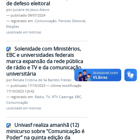
de defeso eleitoral
por
Juciane de Jesus Aleixo
—
publicado
09/07/2024
— registrado em:
Comunicação
,
Período Eleitoral
,
Eleições
Localizado em
Notícias
Solenidade com Ministérios,
EBC e universidades federais
marca expansão da rede pública
de rádio e TV e da comunicação
universitária
por
Renata Cristina de Sá Barreto Freitas
—
publicado
17/10/2023
—
última modificação
17/10/2023 12h42
— registrado em:
Rádio
,
TV
,
RTV Caatinga
,
EBC
,
Comunicação
Localizado em
Notícias
Univasf realiza amanhã (12)
minicurso sobre "Comunicação é
Poder” na quinta edição da