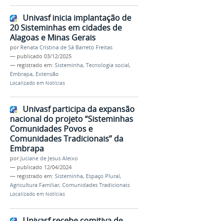
Univasf inicia implantação de
20 Sisteminhas em cidades de
Alagoas e Minas Gerais
por
Renata Cristina de Sá Barreto Freitas
—
publicado
03/12/2025
— registrado em:
Sisteminha
,
Tecnologia social
,
Embrapa
,
Extensão
Localizado em
Notícias
Univasf participa da expansão
nacional do projeto “Sisteminhas
Comunidades Povos e
Comunidades Tradicionais” da
Embrapa
por
Juciane de Jesus Aleixo
—
publicado
12/04/2024
— registrado em:
Sisteminha
,
Espaço Plural
,
Agricultura Familiar
,
Comunidades Tradicionais
Localizado em
Notícias
Univasf recebe comitiva de