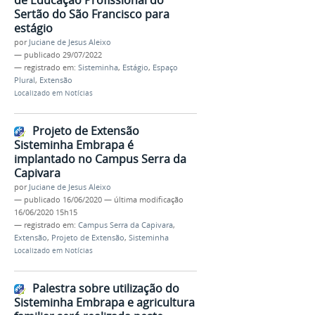
de Educação Profissional do
Sertão do São Francisco para
estágio
por
Juciane de Jesus Aleixo
—
publicado
29/07/2022
— registrado em:
Sisteminha
,
Estágio
,
Espaço
Plural
,
Extensão
Localizado em
Notícias
Projeto de Extensão
Sisteminha Embrapa é
implantado no Campus Serra da
Capivara
por
Juciane de Jesus Aleixo
—
publicado
16/06/2020
—
última modificação
16/06/2020 15h15
— registrado em:
Campus Serra da Capivara
,
Extensão
,
Projeto de Extensão
,
Sisteminha
Localizado em
Notícias
Palestra sobre utilização do
Sisteminha Embrapa e agricultura