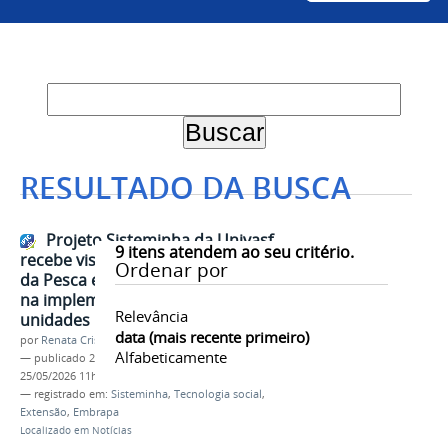
RESULTADO DA BUSCA
Projeto Sisteminha da Univasf
9
itens atendem ao seu critério.
recebe visita técnica do Ministério
Ordenar por
da Pesca e Aquicultura e avança
na implementação de novas
Relevância
unidades
data (mais recente primeiro)
por
Renata Cristina de Sá Barreto Freitas
Alfabeticamente
—
publicado
25/05/2026
—
última modificação
25/05/2026 11h37
— registrado em:
Sisteminha
,
Tecnologia social
,
Extensão
,
Embrapa
Localizado em
Notícias