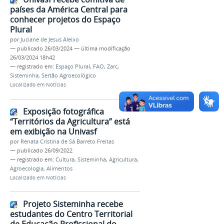
países da América Central para
conhecer projetos do Espaço
Plural
por
Juciane de Jesus Aleixo
—
publicado
26/03/2024
—
última modificação
26/03/2024 18h42
— registrado em:
Espaço Plural
,
FAO
,
Zarc
,
Sisteminha
,
Sertão Agroecológico
Localizado em
Notícias
Exposição fotográfica
“Territórios da Agricultura” está
em exibição na Univasf
por
Renata Cristina de Sá Barreto Freitas
—
publicado
26/09/2022
— registrado em:
Cultura
,
Sisteminha
,
Agricultura
,
Agroecologia
,
Alimentos
Localizado em
Notícias
Projeto Sisteminha recebe
estudantes do Centro Territorial