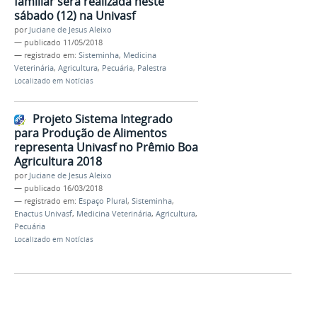
familiar será realizada neste
sábado (12) na Univasf
por
Juciane de Jesus Aleixo
—
publicado
11/05/2018
— registrado em:
Sisteminha
,
Medicina
Veterinária
,
Agricultura
,
Pecuária
,
Palestra
Localizado em
Notícias
Projeto Sistema Integrado
para Produção de Alimentos
representa Univasf no Prêmio Boa
Agricultura 2018
por
Juciane de Jesus Aleixo
—
publicado
16/03/2018
— registrado em:
Espaço Plural
,
Sisteminha
,
Enactus Univasf
,
Medicina Veterinária
,
Agricultura
,
Pecuária
Localizado em
Notícias