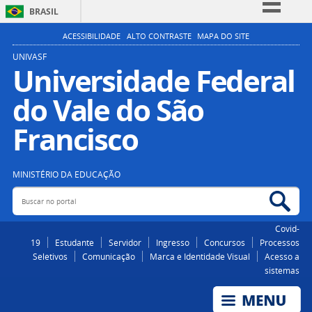
BRASIL
Simplifique!
ACESSIBILIDADE
ALTO CONTRASTE
MAPA DO SITE
Comunica BR
UNIVASF
Universidade Federal
Participe
do Vale do São
Acesso à informação
Legislação
Francisco
Canais
MINISTÉRIO DA EDUCAÇÃO
Buscar no portal
Bus
Covid-
19
Estudante
Servidor
Ingresso
Concursos
Processos
Seletivos
Comunicação
Marca e Identidade Visual
Acesso a
sistemas