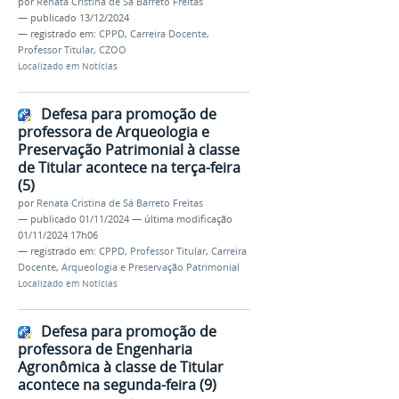
por
Renata Cristina de Sá Barreto Freitas
—
publicado
13/12/2024
— registrado em:
CPPD
,
Carreira Docente
,
Professor Titular
,
CZOO
Localizado em
Notícias
Defesa para promoção de
professora de Arqueologia e
Preservação Patrimonial à classe
de Titular acontece na terça-feira
(5)
por
Renata Cristina de Sá Barreto Freitas
—
publicado
01/11/2024
—
última modificação
01/11/2024 17h06
— registrado em:
CPPD
,
Professor Titular
,
Carreira
Docente
,
Arqueologia e Preservação Patrimonial
Localizado em
Notícias
Defesa para promoção de
professora de Engenharia
Agronômica à classe de Titular
acontece na segunda-feira (9)