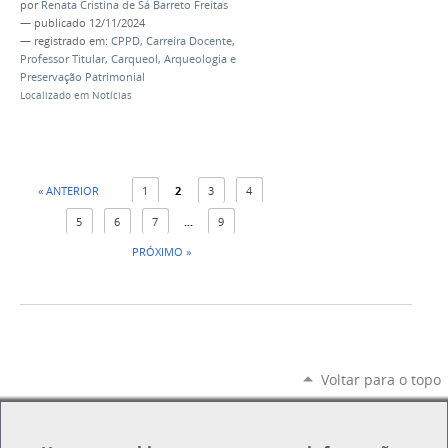
por
Renata Cristina de Sá Barreto Freitas
—
publicado
12/11/2024
— registrado em:
CPPD
,
Carreira Docente
,
Professor Titular
,
Carqueol
,
Arqueologia e
Preservação Patrimonial
Localizado em
Notícias
« ANTERIOR
1
2
3
4
5
6
7
...
9
PRÓXIMO »
Voltar para o topo