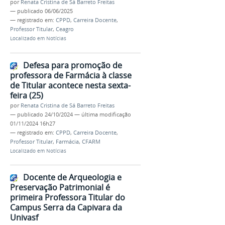
por
Renata Cristina de Sá Barreto Freitas
—
publicado
06/06/2025
— registrado em:
CPPD
,
Carreira Docente
,
Professor Titular
,
Ceagro
Localizado em
Notícias
Defesa para promoção de
professora de Farmácia à classe
de Titular acontece nesta sexta-
feira (25)
por
Renata Cristina de Sá Barreto Freitas
—
publicado
24/10/2024
—
última modificação
01/11/2024 16h27
— registrado em:
CPPD
,
Carreira Docente
,
Professor Titular
,
Farmácia
,
CFARM
Localizado em
Notícias
Docente de Arqueologia e
Preservação Patrimonial é
primeira Professora Titular do
Campus Serra da Capivara da
Univasf