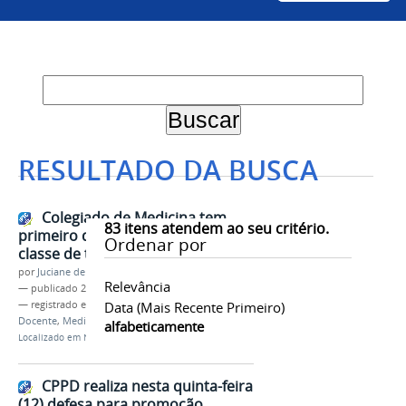
RESULTADO DA BUSCA
Colegiado de Medicina tem
83
itens atendem ao seu critério.
primeiro docente promovido à
Ordenar por
classe de titular
por
Juciane de Jesus Aleixo
Relevância
—
publicado
22/05/2023
— registrado em:
CPPD
Data (mais Recente Primeiro)
,
Professor Titular
,
Carreira
Docente
,
Medicina
alfabeticamente
Localizado em
Notícias
CPPD realiza nesta quinta-feira
(12) defesa para promoção