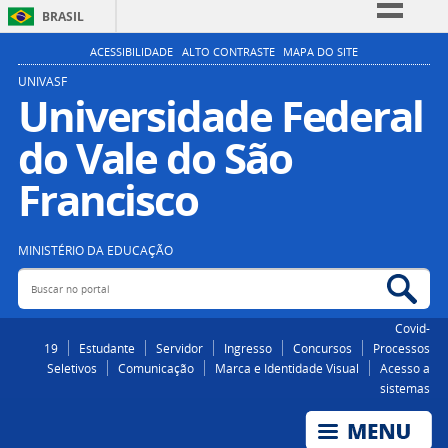
BRASIL
Simplifique!
ACESSIBILIDADE
ALTO CONTRASTE
MAPA DO SITE
Comunica BR
UNIVASF
Universidade Federal
Participe
do Vale do São
Acesso à informação
Legislação
Francisco
Canais
MINISTÉRIO DA EDUCAÇÃO
Buscar no portal
Bus
Covid-
19
Estudante
Servidor
Ingresso
Concursos
Processos
Seletivos
Comunicação
Marca e Identidade Visual
Acesso a
sistemas