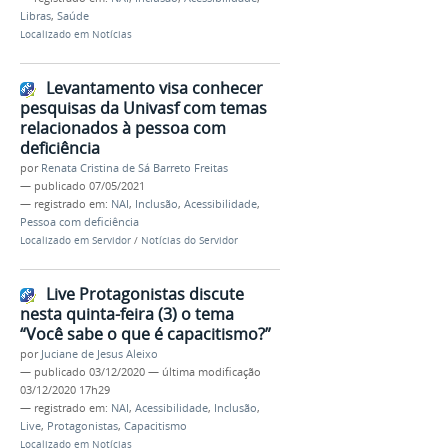
Libras
,
Saúde
Localizado em
Notícias
Levantamento visa conhecer
pesquisas da Univasf com temas
relacionados à pessoa com
deficiência
por
Renata Cristina de Sá Barreto Freitas
—
publicado
07/05/2021
— registrado em:
NAI
,
Inclusão
,
Acessibilidade
,
Pessoa com deficiência
Localizado em
Servidor
/
Notícias do Servidor
Live Protagonistas discute
nesta quinta-feira (3) o tema
“Você sabe o que é capacitismo?”
por
Juciane de Jesus Aleixo
—
publicado
03/12/2020
—
última modificação
03/12/2020 17h29
— registrado em:
NAI
,
Acessibilidade
,
Inclusão
,
Live
,
Protagonistas
,
Capacitismo
Localizado em
Notícias