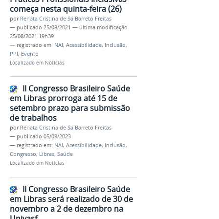
começa nesta quinta-feira (26)
por
Renata Cristina de Sá Barreto Freitas
—
publicado
25/08/2021
—
última modificação
25/08/2021 19h39
— registrado em:
NAI
,
Acessibilidade
,
Inclusão
,
PPI
,
Evento
Localizado em
Notícias
II Congresso Brasileiro Saúde
em Libras prorroga até 15 de
setembro prazo para submissão
de trabalhos
por
Renata Cristina de Sá Barreto Freitas
—
publicado
05/09/2023
— registrado em:
NAI
,
Acessibilidade
,
Inclusão
,
Congresso
,
Libras
,
Saúde
Localizado em
Notícias
II Congresso Brasileiro Saúde
em Libras será realizado de 30 de
novembro a 2 de dezembro na
Univasf