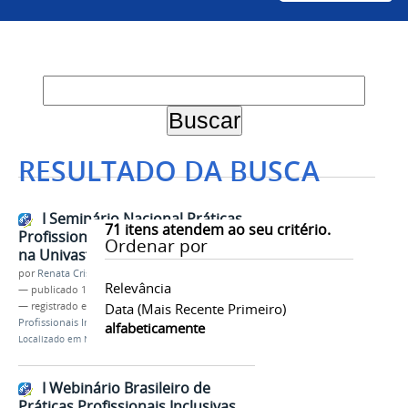
RESULTADO DA BUSCA
I Seminário Nacional Práticas
71
itens atendem ao seu critério.
Profissionais Inclusivas acontece
Ordenar por
na Univasf em outubro
por
Renata Cristina de Sá Barreto Freitas
Relevância
—
publicado
11/09/2025
— registrado em:
Acessibilidade
Data (mais Recente Primeiro)
,
Inclusão
,
Práticas
Profissionais Inclusivas
,
PPI
,
NAI
alfabeticamente
Localizado em
Notícias
I Webinário Brasileiro de
Práticas Profissionais Inclusivas