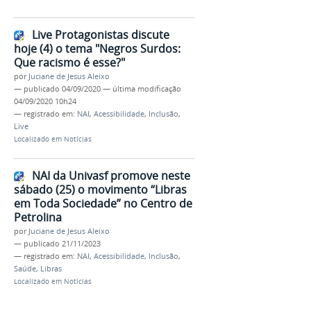
Live Protagonistas discute
hoje (4) o tema "Negros Surdos:
Que racismo é esse?"
por
Juciane de Jesus Aleixo
—
publicado
04/09/2020
—
última modificação
04/09/2020 10h24
— registrado em:
NAI
,
Acessibilidade
,
Inclusão
,
Live
Localizado em
Notícias
NAI da Univasf promove neste
sábado (25) o movimento “Libras
em Toda Sociedade” no Centro de
Petrolina
por
Juciane de Jesus Aleixo
—
publicado
21/11/2023
— registrado em:
NAI
,
Acessibilidade
,
Inclusão
,
Saúde
,
Libras
Localizado em
Notícias