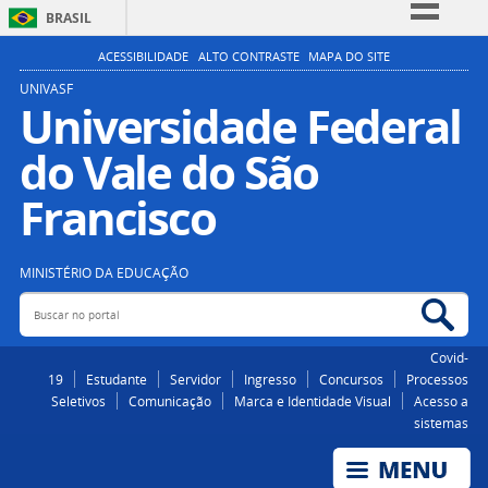
BRASIL
Simplifique!
ACESSIBILIDADE
ALTO CONTRASTE
MAPA DO SITE
Comunica BR
UNIVASF
Universidade Federal
Participe
do Vale do São
Acesso à informação
Legislação
Francisco
Canais
MINISTÉRIO DA EDUCAÇÃO
Buscar no portal
Bus
Covid-
19
Estudante
Servidor
Ingresso
Concursos
Processos
Seletivos
Comunicação
Marca e Identidade Visual
Acesso a
sistemas