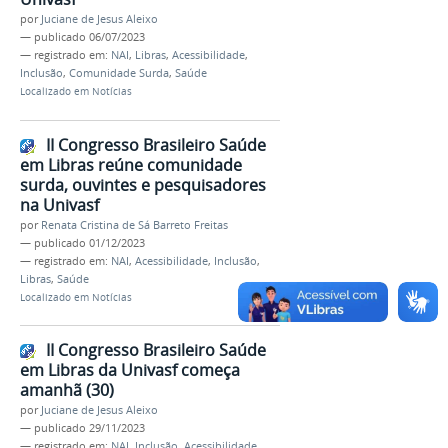
por
Juciane de Jesus Aleixo
—
publicado
06/07/2023
— registrado em:
NAI
,
Libras
,
Acessibilidade
,
Inclusão
,
Comunidade Surda
,
Saúde
Localizado em
Notícias
II Congresso Brasileiro Saúde
em Libras reúne comunidade
surda, ouvintes e pesquisadores
na Univasf
por
Renata Cristina de Sá Barreto Freitas
—
publicado
01/12/2023
— registrado em:
NAI
,
Acessibilidade
,
Inclusão
,
Libras
,
Saúde
Localizado em
Notícias
II Congresso Brasileiro Saúde
em Libras da Univasf começa
amanhã (30)
por
Juciane de Jesus Aleixo
—
publicado
29/11/2023
— registrado em:
NAI
,
Inclusão
,
Acessibilidade
,