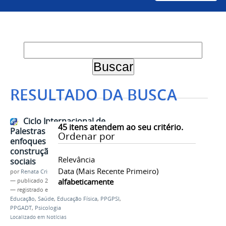
RESULTADO DA BUSCA
Ciclo Internacional de
45
itens atendem ao seu critério.
Palestras do Gipeef debaterá os
Ordenar por
enfoques metodológicos na
construção das representações
Relevância
sociais
Data (mais Recente Primeiro)
por
Renata Cristina de Sá Barreto Freitas
alfabeticamente
—
publicado
24/08/2021
— registrado em:
Gipeef
,
Grupo de Pesquisa
,
Educação
,
Saúde
,
Educação Física
,
PPGPSI
,
PPGADT
,
Psicologia
Localizado em
Notícias