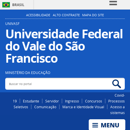
BRASIL
Simplifique!
ACESSIBILIDADE
ALTO CONTRASTE
MAPA DO SITE
Comunica BR
UNIVASF
Universidade Federal
Participe
do Vale do São
Acesso à informação
Legislação
Francisco
Canais
MINISTÉRIO DA EDUCAÇÃO
Buscar no portal
Bus
Covid-
19
Estudante
Servidor
Ingresso
Concursos
Processos
Seletivos
Comunicação
Marca e Identidade Visual
Acesso a
sistemas