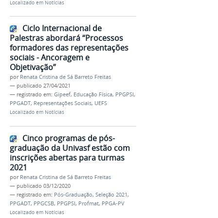
Localizado em
Notícias
Ciclo Internacional de
Palestras abordará “Processos
formadores das representações
sociais - Ancoragem e
Objetivação”
por
Renata Cristina de Sá Barreto Freitas
—
publicado
27/04/2021
— registrado em:
Gipeef
,
Educação Física
,
PPGPSI
,
PPGADT
,
Representações Sociais
,
UEFS
Localizado em
Notícias
Cinco programas de pós-
graduação da Univasf estão com
inscrições abertas para turmas
2021
por
Renata Cristina de Sá Barreto Freitas
—
publicado
03/12/2020
— registrado em:
Pós-Graduação
,
Seleção 2021
,
PPGADT
,
PPGCSB
,
PPGPSI
,
Profmat
,
PPGA-PV
Localizado em
Notícias