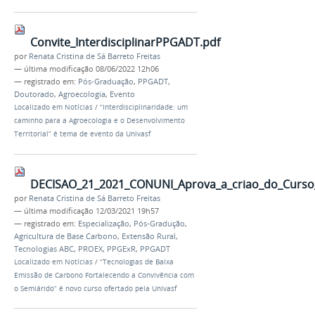
Convite_InterdisciplinarPPGADT.pdf
por
Renata Cristina de Sá Barreto Freitas
—
última modificação
08/06/2022 12h06
— registrado em:
Pós-Graduação
,
PPGADT
,
Doutorado
,
Agroecologia
,
Evento
Localizado em
Notícias
/
“Interdisciplinaridade: um
caminho para a Agroecologia e o Desenvolvimento
Territorial” é tema de evento da Univasf
DECISAO_21_2021_CONUNI_Aprova_a_criao_do_Curso_d
por
Renata Cristina de Sá Barreto Freitas
—
última modificação
12/03/2021 19h57
— registrado em:
Especialização
,
Pós-Gradução
,
Agricultura de Base Carbono
,
Extensão Rural
,
Tecnologias ABC
,
PROEX
,
PPGExR
,
PPGADT
Localizado em
Notícias
/
“Tecnologias de Baixa
Emissão de Carbono Fortalecendo a Convivência com
o Semiárido” é novo curso ofertado pela Univasf