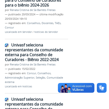
para o Conselho de Curadores
para o biênio 2024-2026
por
Renata Cristina de Sá Barreto Freitas
—
publicado
20/03/2024
—
última modificação
20/03/2024 16h10
— registrado em:
Conselhos
,
Docentes
,
TAEs
,
Concur
Localizado em
Servidor
/
Notícias do Servidor
Univasf seleciona
representantes da comunidade
externa para Conselho de
Curadores - Biênio 2022-2024
por
Renata Cristina de Sá Barreto Freitas
—
publicado
15/02/2022
— registrado em:
Concur
,
Conselhos
,
Administração Superior
,
Seleção
,
Comunidade
externa
Localizado em
Notícias
Univasf seleciona
representantes da comunidade