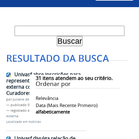
RESULTADO DA BUSCA
Univasf abre inscrições para
31
itens atendem ao seu critério.
representante da comunidade
Ordenar por
externa compor Conselho de
Curadores (Concur)
Relevância
por
Juciane de Jesus Aleixo
Data (mais Recente Primeiro)
—
publicado
07/07/2021
— registrado em:
Concur
,
Seleção
,
Comunidade
alfabeticamente
externa
Localizado em
Notícias
Univasf divulga relação de