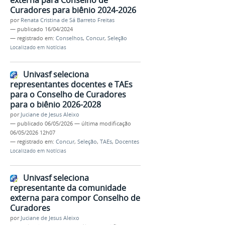
externa para Conselho de
Curadores para biênio 2024-2026
por
Renata Cristina de Sá Barreto Freitas
—
publicado
16/04/2024
— registrado em:
Conselhos
,
Concur
,
Seleção
Localizado em
Notícias
Univasf seleciona
representantes docentes e TAEs
para o Conselho de Curadores
para o biênio 2026-2028
por
Juciane de Jesus Aleixo
—
publicado
06/05/2026
—
última modificação
06/05/2026 12h07
— registrado em:
Concur
,
Seleção
,
TAEs
,
Docentes
Localizado em
Notícias
Univasf seleciona
representante da comunidade
externa para compor Conselho de
Curadores
por
Juciane de Jesus Aleixo