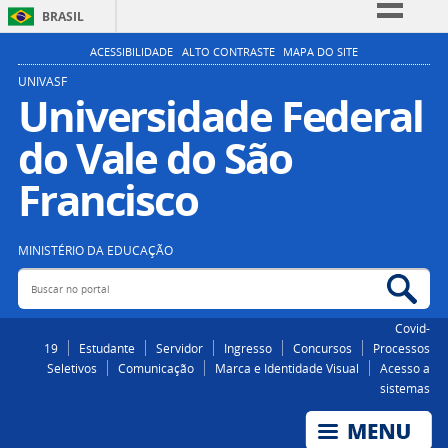
BRASIL
Simplifique!
ACESSIBILIDADE
ALTO CONTRASTE
MAPA DO SITE
Comunica BR
UNIVASF
Universidade Federal
Participe
do Vale do São
Acesso à informação
Legislação
Francisco
Canais
MINISTÉRIO DA EDUCAÇÃO
Buscar no portal
Bus
Covid-
19
Estudante
Servidor
Ingresso
Concursos
Processos
Seletivos
Comunicação
Marca e Identidade Visual
Acesso a
sistemas