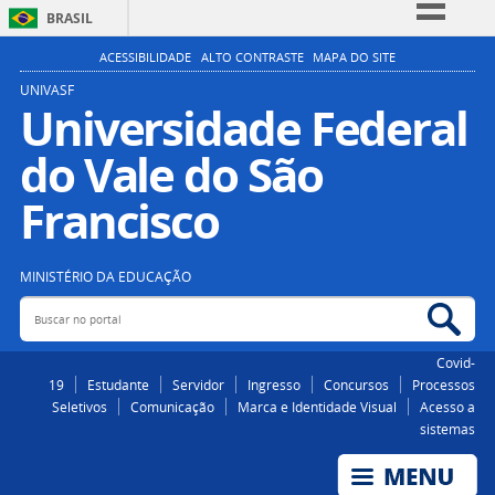
BRASIL
Simplifique!
ACESSIBILIDADE
ALTO CONTRASTE
MAPA DO SITE
Comunica BR
UNIVASF
Universidade Federal
Participe
do Vale do São
Acesso à informação
Legislação
Francisco
Canais
MINISTÉRIO DA EDUCAÇÃO
Buscar no portal
Bus
Covid-
19
Estudante
Servidor
Ingresso
Concursos
Processos
Seletivos
Comunicação
Marca e Identidade Visual
Acesso a
sistemas