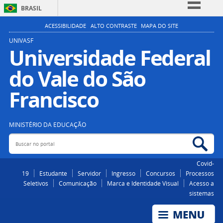
BRASIL
Simplifique!
ACESSIBILIDADE
ALTO CONTRASTE
MAPA DO SITE
Comunica BR
UNIVASF
Universidade Federal
Participe
do Vale do São
Acesso à informação
Legislação
Francisco
Canais
MINISTÉRIO DA EDUCAÇÃO
Buscar no portal
Bus
Covid-
19
Estudante
Servidor
Ingresso
Concursos
Processos
Seletivos
Comunicação
Marca e Identidade Visual
Acesso a
sistemas