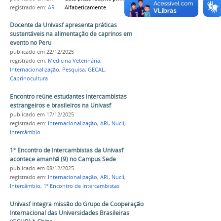
Alfabeticamente
registrado em:
ARI
,
Nucli
,
Internacionalização
Docente da Univasf apresenta práticas
sustentáveis na alimentação de caprinos em
evento no Peru
publicado
em 22/12/2025
registrado em:
Medicina Veterinária
,
Internacionalização
,
Pesquisa
,
GECAL
,
Caprinocultura
Encontro reúne estudantes intercambistas
estrangeiros e brasileiros na Univasf
publicado
em 17/12/2025
registrado em:
Internacionalização
,
ARI
,
Nucli
,
Intercâmbio
1º Encontro de Intercambistas da Univasf
acontece amanhã (9) no Campus Sede
publicado
em 08/12/2025
registrado em:
Internacionalização
,
ARI
,
Nucli
,
Intercâmbio
,
1º Encontro de Intercambistas
Univasf integra missão do Grupo de Cooperação
Internacional das Universidades Brasileiras