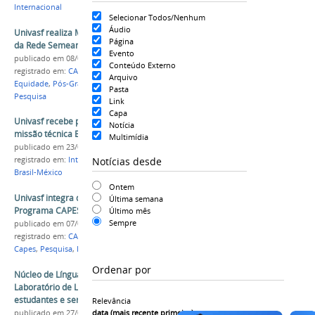
Internacional
Selecionar Todos/Nenhum
Áudio
Univasf realiza Marco Zero do Capes Global.Edu
Página
da Rede Semeando Equidade
Evento
publicado
em 08/06/2026
Conteúdo Externo
registrado em:
CAPES Global.Edu
,
Semeando
Arquivo
Equidade
,
Pós-Graduação
,
Internacionalização
,
Pasta
Pesquisa
Link
Capa
Univasf recebe pesquisador mexicano em
Notícia
missão técnica Brasil-México
Multimídia
publicado
em 23/04/2026
Notícias desde
registrado em:
Internacionalização
,
missão técnica
Brasil-México
Ontem
Univasf integra duas redes aprovadas no
Última semana
Programa CAPES Global.Edu
Último mês
Sempre
publicado
em 07/04/2026
registrado em:
CAPES Global.Edu
,
Pós-Graduação
,
Capes
,
Pesquisa
,
Internacionalização
Ordenar por
Núcleo de Línguas da Univasf realiza
Laboratório de Língua e Cultura Francesas para
estudantes e servidores
Relevância
data (mais recente primeiro)
publicado
em 27/02/2026