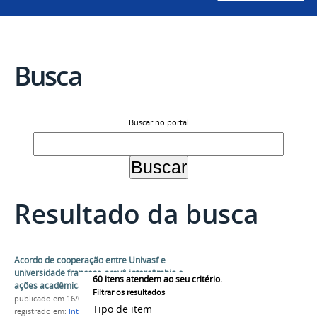
Busca
Buscar no portal
Resultado da busca
Acordo de cooperação entre Univasf e
universidade francesa prevê intercâmbio e
60
itens atendem ao seu critério.
ações acadêmicas conjuntas
Filtrar os resultados
publicado
em 16/07/2026
Tipo de item
registrado em:
Internacionalização
,
SRI
,
Acordo