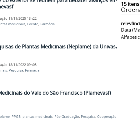
e do exterior se reúnem para debater avanços em
15
itens
mevasf
Orden
cação
11/11/2025 18h22
relevânc
antas medicinais
,
Evento
,
Farmácia
Data (ma
Alfabeti
uisas de Plantas Medicinais (Neplame) da Univasf
cação
18/11/2022 09h03
inais
,
Pesquisa
,
Farmácia
Medicinais do Vale do São Francisco (Plamevasf)
plame
,
PPGB
,
plantas medicinais
,
Pós-Graduação
,
Pesquisa
,
Cooperação