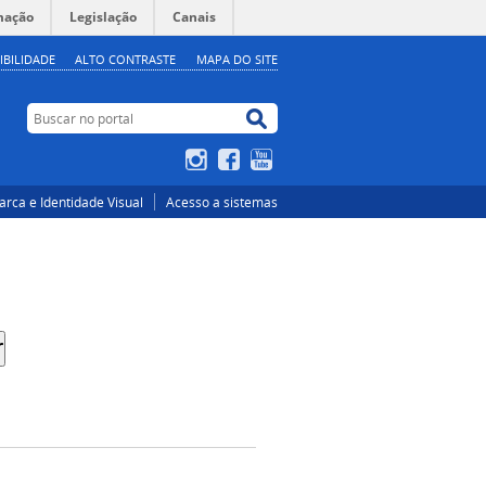
mação
Legislação
Canais
IBILIDADE
ALTO CONTRASTE
MAPA DO SITE
Buscar no portal
Buscar no portal
Instagram
Facebook
YouTube
rca e Identidade Visual
Acesso a sistemas