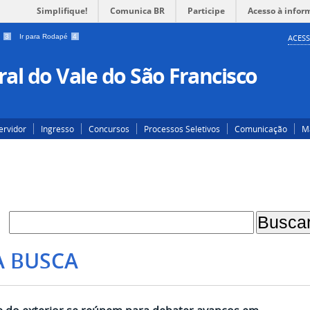
Simplifique!
Comunica BR
Participe
Acesso à infor
a
3
Ir para Rodapé
4
ACESS
al do Vale do São Francisco
ervidor
Ingresso
Concursos
Processos Seletivos
Comunicação
Ma
A BUSCA