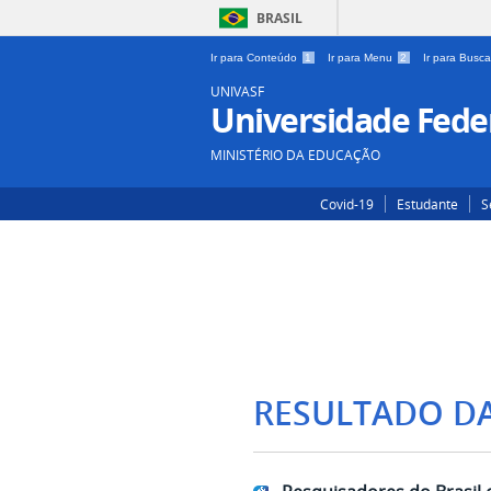
BRASIL
Ir para Conteúdo
1
Ir para Menu
2
Ir para Busc
UNIVASF
Universidade Feder
MINISTÉRIO DA EDUCAÇÃO
Covid-19
Estudante
S
RESULTADO D