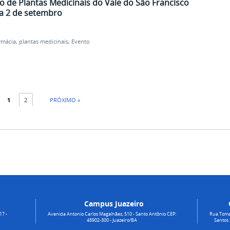
io de Plantas Medicinais do Vale do São Francisco
 a 2 de setembro
rmácia
,
plantas medicinais
,
Evento
1
2
PRÓXIMO »
Campus Juazeiro
17 -
Avenida Antonio Carlos Magalhães, 510 - Santo Antônio CEP:
Rua Toma
48902-300 - Juazeiro/BA
Santos