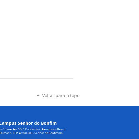
Voltar para o topo
Campus Senhor do Bonfim
z Guimarães, S/N°, Condomínio Aeroporto - Bairro
 Dumont - CEP: 48970-000 - Senhor do Bonfim/BA