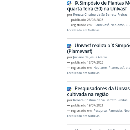
IX Simpósio de Plantas M
quarta-feira (30) na Univasf
por
Renata Cristina de Sá Barreto Freitas
—
publicado
28/08/2023
— registrado em:
Plamevasf
,
Neplame
,
CF
Localizado em
Notícias
Univasf realiza o X Simpó
(Plamevasf)
por
Juciane de Jesus Aleixo
—
publicado
18/07/2025
— registrado em:
Neplame
,
Plamevasf
,
pl
Localizado em
Notícias
Pesquisadores da Univas
cultivada na região
por
Renata Cristina de Sá Barreto Freitas
—
publicado
19/07/2021
— registrado em:
Pesquisa
,
Farmácia
,
Nep
Localizado em
Notícias