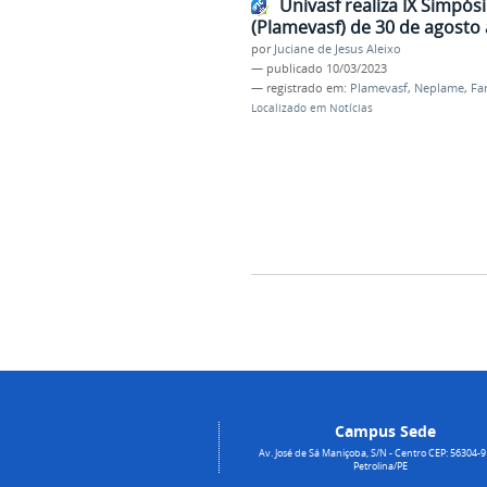
Univasf realiza IX Simpós
(Plamevasf) de 30 de agosto
por
Juciane de Jesus Aleixo
—
publicado
10/03/2023
— registrado em:
Plamevasf
,
Neplame
,
Fa
Localizado em
Notícias
Campus Sede
Av. José de Sá Maniçoba, S/N - Centro CEP: 56304-9
Petrolina/PE