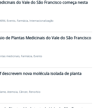
edicinais do Vale do São Francisco começa nesta
ARM
,
Evento
,
Farmácia
,
Internacionalização
sio de Plantas Medicinais do Vale do São Francisco
antas medicinais
,
Farmácia
,
Evento
f descrevem nova molécula isolada de planta
lame
,
Atemoia
,
Câncer
,
Renorbio