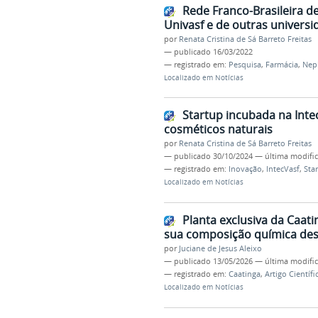
Rede Franco-Brasileira d
Univasf e de outras universi
por
Renata Cristina de Sá Barreto Freitas
—
publicado
16/03/2022
— registrado em:
Pesquisa
,
Farmácia
,
Nep
Localizado em
Notícias
Startup incubada na Inte
cosméticos naturais
por
Renata Cristina de Sá Barreto Freitas
—
publicado
30/10/2024
—
última modifi
— registrado em:
Inovação
,
IntecVasf
,
Sta
Localizado em
Notícias
Planta exclusiva da Caat
sua composição química desc
por
Juciane de Jesus Aleixo
—
publicado
13/05/2026
—
última modifi
— registrado em:
Caatinga
,
Artigo Científi
Localizado em
Notícias