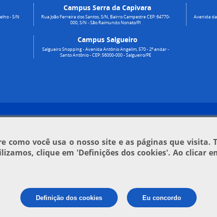
Campus Serra da Capivara
elho - S/N
Rua João Ferreira dos Santos, S/N, Bairro Campestre CEP: 64770-
Avenida da 
000, S/N - São Raimundo Nonato/PI
Campus Salgueiro
Salgueiro Shopping - Avenida Antônio Angelim, 570 - 2º andar -
Santo Antônio - CEP: 56000-000 - Salgueiro/PE
 como você usa o nosso site e as páginas que visita. 
tilizamos, clique em
'Definições dos cookies'
. Ao clicar 