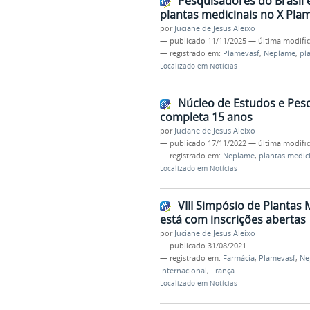
Pesquisadores do Brasil 
plantas medicinais no X Pla
por
Juciane de Jesus Aleixo
—
publicado
11/11/2025
—
última modifi
— registrado em:
Plamevasf
,
Neplame
,
pl
Localizado em
Notícias
Núcleo de Estudos e Pesq
completa 15 anos
por
Juciane de Jesus Aleixo
—
publicado
17/11/2022
—
última modifi
— registrado em:
Neplame
,
plantas medic
Localizado em
Notícias
VIII Simpósio de Plantas 
está com inscrições abertas
por
Juciane de Jesus Aleixo
—
publicado
31/08/2021
— registrado em:
Farmácia
,
Plamevasf
,
Ne
Internacional
,
França
Localizado em
Notícias