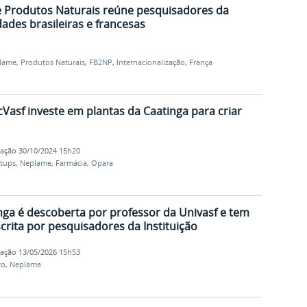
e Produtos Naturais reúne pesquisadores da
dades brasileiras e francesas
lame
,
Produtos Naturais
,
FB2NP
,
Internacionalização
,
França
cVasf investe em plantas da Caatinga para criar
cação
30/10/2024 15h20
rtups
,
Neplame
,
Farmácia
,
Opara
inga é descoberta por professor da Univasf e tem
rita por pesquisadores da Instituição
cação
13/05/2026 15h53
co
,
Neplame