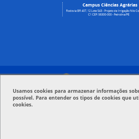
Campus Ciências Agrárias
Rodovia BR 407, 12 Lote 543 - Projeto de Irrigação Nilo Co
C1 CEP: 56300-000 - Petrolina/PE
Usamos
cookies
para armazenar informações sobre
possível. Para entender os tipos de cookies que u
cookies.