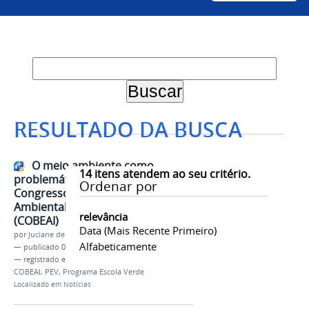
RESULTADO DA BUSCA
O meio ambiente como
14
itens atendem ao seu critério.
problemática social é tema do IV
Ordenar por
Congresso Brasileiro de Educação
Ambiental Interdisciplinar
relevância
(COBEAI)
Data (mais Recente Primeiro)
por
Juciane de Jesus Aleixo
Alfabeticamente
—
publicado
05/12/2018
— registrado em:
Campus Juazeiro
,
Eventos
,
COBEAI
,
PEV
,
Programa Escola Verde
Localizado em
Notícias