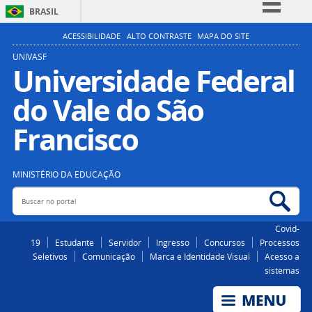
BRASIL
Simplifique!
ACESSIBILIDADE
ALTO CONTRASTE
MAPA DO SITE
Comunica BR
UNIVASF
Universidade Federal
Participe
do Vale do São
Acesso à informação
Legislação
Francisco
Canais
MINISTÉRIO DA EDUCAÇÃO
Buscar no portal
Bus
Covid-
19
Estudante
Servidor
Ingresso
Concursos
Processos
Seletivos
Comunicação
Marca e Identidade Visual
Acesso a
sistemas