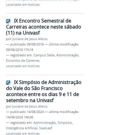
Localizado em
Notícias
IX Encontro Semestral de
Carreiras acontece neste sábado
(11) na Univasf
por
Juciane de Jesus Aleixo
—
publicado
09/08/2018
—
última modificação
09/08/2018 17h18
— registrado em:
Campus Sede
,
Administração
,
Encontro de Carreiras
Localizado em
Notícias
IX Simpósio de Administração
do Vale do São Francisco
acontece entre os dias 9 e 11 de
setembro na Univasf
por
Juciane de Jesus Aleixo
—
publicado
14/08/2024
—
última modificação
14/08/2024 14h36
— registrado em:
Administração
,
Simpósio
,
Inteligência Artificial
,
Siadvasf
Localizado em
Notícias