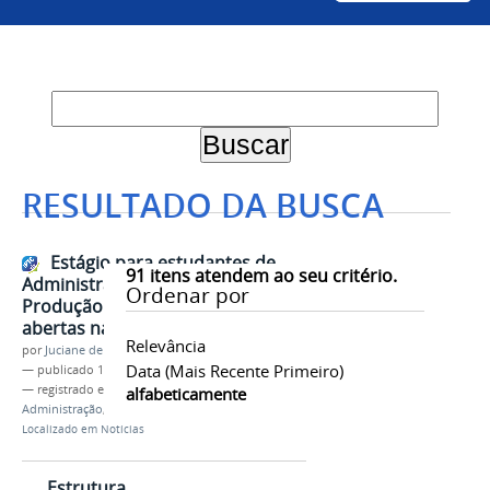
RESULTADO DA BUSCA
Estágio para estudantes de
91
itens atendem ao seu critério.
Administração e Engenharia de
Ordenar por
Produção está com inscrições
abertas na Univasf
Relevância
por
Juciane de Jesus Aleixo
Data (mais Recente Primeiro)
—
publicado
10/03/2026
— registrado em:
Seleção
,
Estágio
,
Propladi
,
alfabeticamente
Administração
,
Engenharia de Produção
Localizado em
Notícias
Estrutura