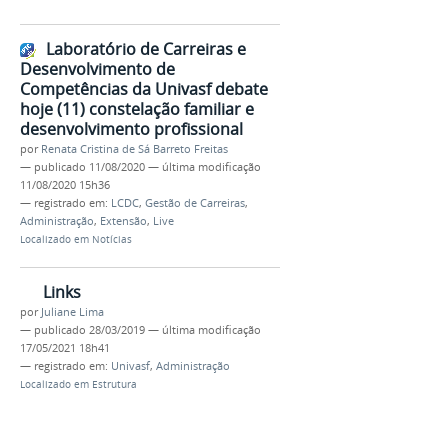
Laboratório de Carreiras e
Desenvolvimento de
Competências da Univasf debate
hoje (11) constelação familiar e
desenvolvimento profissional
por
Renata Cristina de Sá Barreto Freitas
—
publicado
11/08/2020
—
última modificação
11/08/2020 15h36
— registrado em:
LCDC
,
Gestão de Carreiras
,
Administração
,
Extensão
,
Live
Localizado em
Notícias
Links
por
Juliane Lima
—
publicado
28/03/2019
—
última modificação
17/05/2021 18h41
— registrado em:
Univasf
,
Administração
Localizado em
Estrutura