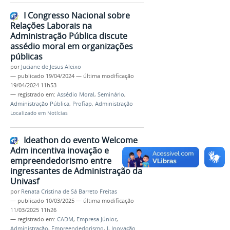
I Congresso Nacional sobre
Relações Laborais na
Administração Pública discute
assédio moral em organizações
públicas
por
Juciane de Jesus Aleixo
—
publicado
19/04/2024
—
última modificação
19/04/2024 11h53
— registrado em:
Assédio Moral
,
Seminário
,
Administração Pública
,
Profiap
,
Administração
Localizado em
Notícias
Ideathon do evento Welcome
Adm incentiva inovação e
empreendedorismo entre
ingressantes de Administração da
Univasf
por
Renata Cristina de Sá Barreto Freitas
—
publicado
10/03/2025
—
última modificação
11/03/2025 11h26
— registrado em:
CADM
,
Empresa Júnior
,
Administração
,
Empreendedorismo
,
I
,
Inovação