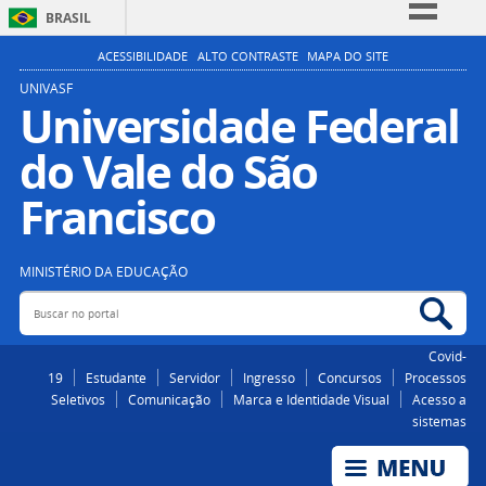
BRASIL
Simplifique!
ACESSIBILIDADE
ALTO CONTRASTE
MAPA DO SITE
Comunica BR
UNIVASF
Universidade Federal
Participe
do Vale do São
Acesso à informação
Legislação
Francisco
Canais
MINISTÉRIO DA EDUCAÇÃO
Buscar no portal
Bus
Covid-
19
Estudante
Servidor
Ingresso
Concursos
Processos
Seletivos
Comunicação
Marca e Identidade Visual
Acesso a
sistemas