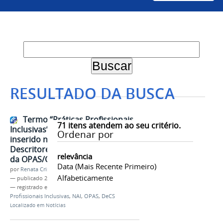
RESULTADO DA BUSCA
Termo “Práticas Profissionais
71
itens atendem ao seu critério.
Inclusivas” criado pela Univasf é
Ordenar por
inserido no vocabulário dos
Descritores em Ciências da Saúde
relevância
da OPAS/OMS
Data (mais Recente Primeiro)
por
Renata Cristina de Sá Barreto Freitas
Alfabeticamente
—
publicado
20/10/2025
— registrado em:
Inclusão
,
Acessibilidade
,
Práticas
Profissionais Inclusivas
,
NAI
,
OPAS
,
DeCS
Localizado em
Notícias