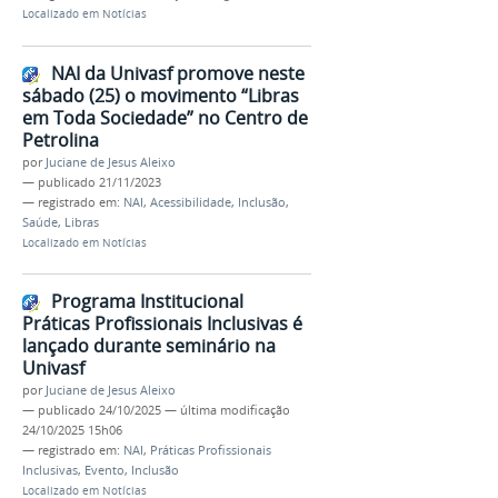
Localizado em
Notícias
NAI da Univasf promove neste
sábado (25) o movimento “Libras
em Toda Sociedade” no Centro de
Petrolina
por
Juciane de Jesus Aleixo
—
publicado
21/11/2023
— registrado em:
NAI
,
Acessibilidade
,
Inclusão
,
Saúde
,
Libras
Localizado em
Notícias
Programa Institucional
Práticas Profissionais Inclusivas é
lançado durante seminário na
Univasf
por
Juciane de Jesus Aleixo
—
publicado
24/10/2025
—
última modificação
24/10/2025 15h06
— registrado em:
NAI
,
Práticas Profissionais
Inclusivas
,
Evento
,
Inclusão
Localizado em
Notícias