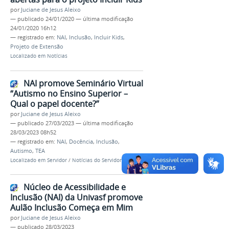
por
Juciane de Jesus Aleixo
—
publicado
24/01/2020
—
última modificação
24/01/2020 16h12
— registrado em:
NAI
,
Inclusão
,
Incluir Kids
,
Projeto de Extensão
Localizado em
Notícias
NAI promove Seminário Virtual
“Autismo no Ensino Superior –
Qual o papel docente?”
por
Juciane de Jesus Aleixo
—
publicado
27/03/2023
—
última modificação
28/03/2023 08h52
— registrado em:
NAI
,
Docência
,
Inclusão
,
Autismo
,
TEA
Localizado em
Servidor
/
Notícias do Servidor
Núcleo de Acessibilidade e
Inclusão (NAI) da Univasf promove
Aulão Inclusão Começa em Mim
por
Juciane de Jesus Aleixo
—
publicado
28/03/2023