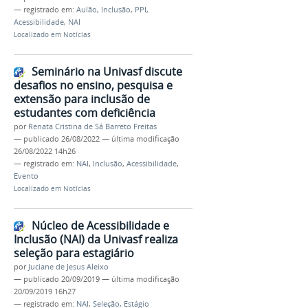
— registrado em:
Aulão
,
Inclusão
,
PPI
,
Acessibilidade
,
NAI
Localizado em
Notícias
Seminário na Univasf discute
desafios no ensino, pesquisa e
extensão para inclusão de
estudantes com deficiência
por
Renata Cristina de Sá Barreto Freitas
—
publicado
26/08/2022
—
última modificação
26/08/2022 14h26
— registrado em:
NAI
,
Inclusão
,
Acessibilidade
,
Evento
Localizado em
Notícias
Núcleo de Acessibilidade e
Inclusão (NAI) da Univasf realiza
seleção para estagiário
por
Juciane de Jesus Aleixo
—
publicado
20/09/2019
—
última modificação
20/09/2019 16h27
— registrado em:
NAI
,
Seleção
,
Estágio