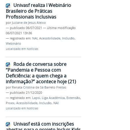
Univasf realiza I Webinário
Brasileiro de Práticas
Profissionais Inclusivas
por
Juciane de Jesus Aleixo
—
publicado
06/07/2021
—
última modificação
06/07/2021 13h36
— registrado em:
NAI
,
Acessibilidade
,
Inclusão
,
Webinário
Localizado em
Notícias
Roda de conversa sobre
“Pandemia e Pessoa com
Deficiência: a quem chega a
informação?” acontece hoje (21)
por
Renata Cristina de Sá Barreto Freitas
—
publicado
21/12/2020
— registrado em:
Lapsi
,
Liga Acadêmica
,
Extensão
,
Proex
,
Acessibilidade
,
Inclusão
,
NAI
Localizado em
Notícias
Univasf está com inscrições
abertas para o projeto Incluir Kids