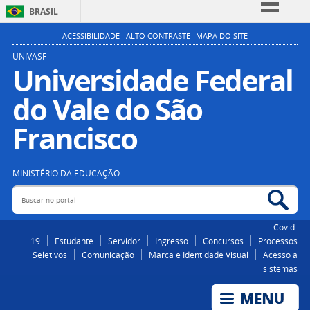
BRASIL
Simplifique!
ACESSIBILIDADE
ALTO CONTRASTE
MAPA DO SITE
Comunica BR
UNIVASF
Universidade Federal
Participe
do Vale do São
Acesso à informação
Legislação
Francisco
Canais
MINISTÉRIO DA EDUCAÇÃO
Buscar no portal
Bus
Covid-
19
Estudante
Servidor
Ingresso
Concursos
Processos
Seletivos
Comunicação
Marca e Identidade Visual
Acesso a
sistemas