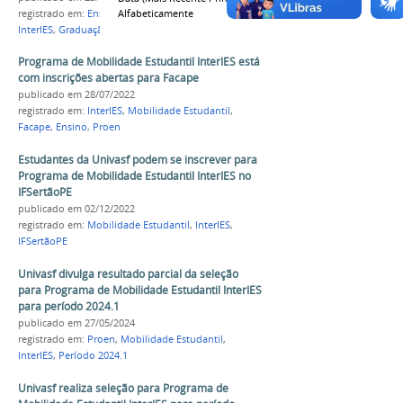
Alfabeticamente
registrado em:
Ensino
,
Mobilidade Estudantil
,
InterIES
,
Graduação
Programa de Mobilidade Estudantil InterIES está
com inscrições abertas para Facape
publicado
em 28/07/2022
registrado em:
InterIES
,
Mobilidade Estudantil
,
Facape
,
Ensino
,
Proen
Estudantes da Univasf podem se inscrever para
Programa de Mobilidade Estudantil InterIES no
IFSertãoPE
publicado
em 02/12/2022
registrado em:
Mobilidade Estudantil
,
InterIES
,
IFSertãoPE
Univasf divulga resultado parcial da seleção
para Programa de Mobilidade Estudantil InterIES
para período 2024.1
publicado
em 27/05/2024
registrado em:
Proen
,
Mobilidade Estudantil
,
InterIES
,
Período 2024.1
Univasf realiza seleção para Programa de