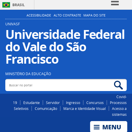
BRASIL
Simplifique!
ACESSIBILIDADE
ALTO CONTRASTE
MAPA DO SITE
Comunica BR
UNIVASF
Universidade Federal
Participe
do Vale do São
Acesso à informação
Legislação
Francisco
Canais
MINISTÉRIO DA EDUCAÇÃO
Buscar no portal
Bus
Covid-
19
Estudante
Servidor
Ingresso
Concursos
Processos
Seletivos
Comunicação
Marca e Identidade Visual
Acesso a
sistemas