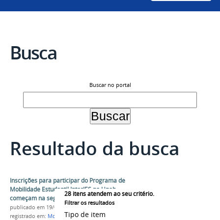
Busca
Buscar no portal
Resultado da busca
Inscrições para participar do Programa de
Mobilidade Estudantil InterIES na Uneb
28
itens atendem ao seu critério.
começam na segunda-feira (24)
Filtrar os resultados
publicado
em 19/02/2025
Tipo de item
registrado em:
Mobilidade estudantil
,
InterIES
,