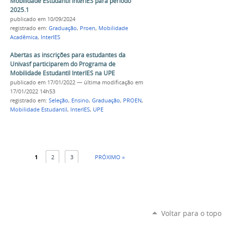
Mobilidade Estudantil InterIES para período
2025.1
publicado
em 10/09/2024
registrado em:
Graduação
,
Proen
,
Mobilidade
Acadêmica
,
InterIES
Abertas as inscrições para estudantes da
Univasf participarem do Programa de
Mobilidade Estudantil InterIES na UPE
publicado
em 17/01/2022
—
última modificação
em
17/01/2022 14h53
registrado em:
Seleção
,
Ensino
,
Graduação
,
PROEN
,
Mobilidade Estudantil
,
InterIES
,
UPE
1
2
3
PRÓXIMO »
Voltar para o topo