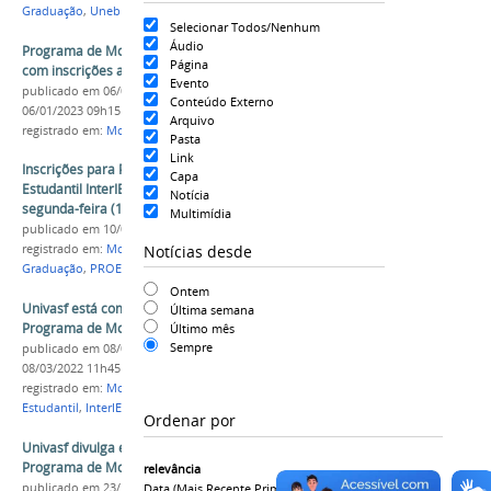
Graduação
,
Uneb
Selecionar Todos/Nenhum
Áudio
Programa de Mobilidade Estudantil InterIES está
Página
com inscrições abertas para a Univasf
Evento
publicado
em 06/01/2023
—
última modificação
em
Conteúdo Externo
06/01/2023 09h15
Arquivo
registrado em:
Mobilidade Estudantil
,
InterIES
Pasta
Link
Inscrições para Programa de Mobilidade
Capa
Estudantil InterIES na Uneb começam na
Notícia
segunda-feira (13)
Multimídia
publicado
em 10/02/2023
Notícias desde
registrado em:
Mobilidade Estudantil
,
InterIES
,
Graduação
,
PROEN
,
Uneb
Ontem
Univasf está com inscrições abertas para
Última semana
Programa de Mobilidade Estudantil InterIES
Último mês
Sempre
publicado
em 08/03/2022
—
última modificação
em
08/03/2022 11h45
registrado em:
Mobilidade Acadêmica
,
Mobilidade
Estudantil
,
InterIES
,
Ensino
,
Graduação
,
Proen
Ordenar por
Univasf divulga edital de processo seletivo para
Programa de Mobilidade Estudantil InterIES
relevância
publicado
em 23/10/2023
Data (mais Recente Primeiro)