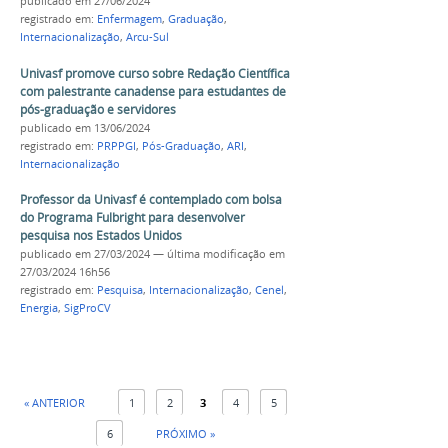
publicado
em 27/06/2024
registrado em:
Enfermagem
,
Graduação
,
Internacionalização
,
Arcu-Sul
Univasf promove curso sobre Redação Científica
com palestrante canadense para estudantes de
pós-graduação e servidores
publicado
em 13/06/2024
registrado em:
PRPPGI
,
Pós-Graduação
,
ARI
,
Internacionalização
Professor da Univasf é contemplado com bolsa
do Programa Fulbright para desenvolver
pesquisa nos Estados Unidos
publicado
em 27/03/2024
—
última modificação
em
27/03/2024 16h56
registrado em:
Pesquisa
,
Internacionalização
,
Cenel
,
Energia
,
SigProCV
« ANTERIOR
1
2
3
4
5
6
PRÓXIMO »