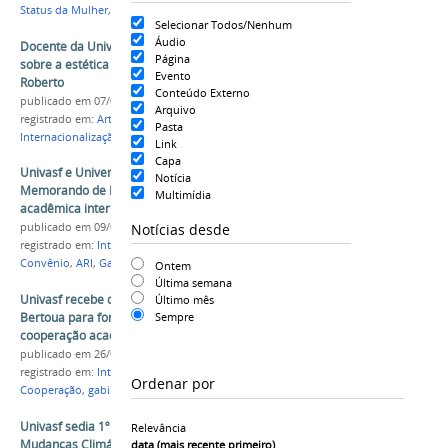
Status da Mulher
,
Internacionalização
Selecionar Todos/Nenhum
Áudio
Docente da Univasf publica livro no Uruguai
Página
sobre a estética negra nas fotografias de Lázaro
Evento
Roberto
Conteúdo Externo
publicado
em 07/01/2025
Arquivo
registrado em:
Artes Visuais
,
Fotografia
,
Livro
,
Pasta
Internacionalização
Link
Capa
Univasf e Universidade de Bertoua firmam
Notícia
Memorando de Entendimento para cooperação
Multimídia
acadêmica internacional
Notícias desde
publicado
em 09/08/2024
registrado em:
Internacionalização
,
Camarões
,
Convênio
,
ARI
,
Gabinete
Ontem
Última semana
Univasf recebe delegação da Universidade de
Último mês
Bertoua para formalização de acordo de
Sempre
cooperação acadêmica
publicado
em 26/07/2024
registrado em:
Internacionalização
,
ARI
,
Acordo de
Ordenar por
Cooperação
,
gabinete da reitoria
Univasf sedia 1º Congresso Internacional sobre
Relevância
Mudanças Climáticas e suas Consequências em
data (mais recente primeiro)