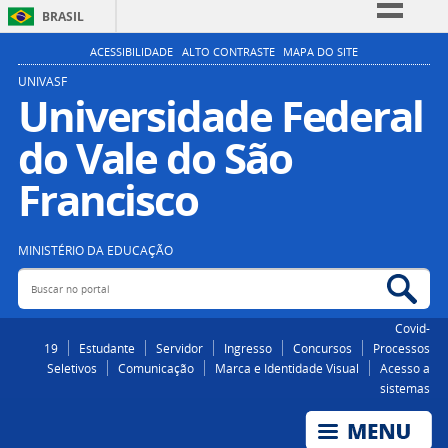
BRASIL
Simplifique!
ACESSIBILIDADE
ALTO CONTRASTE
MAPA DO SITE
Comunica BR
UNIVASF
Universidade Federal
Participe
do Vale do São
Acesso à informação
Legislação
Francisco
Canais
MINISTÉRIO DA EDUCAÇÃO
Buscar no portal
Bus
Covid-
19
Estudante
Servidor
Ingresso
Concursos
Processos
Seletivos
Comunicação
Marca e Identidade Visual
Acesso a
sistemas