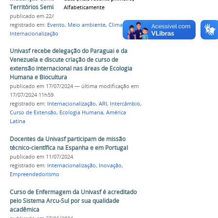
Territórios Semiáridos
Alfabeticamente
publicado
em 22/07/2024
registrado em:
Evento
,
Meio ambiente
,
Clima
,
Internacionalização
Univasf recebe delegação do Paraguai e da
Venezuela e discute criação de curso de
extensão internacional nas áreas de Ecologia
Humana e Biocultura
publicado
em 17/07/2024
—
última modificação
em
17/07/2024 11h59
registrado em:
Internacionalização
,
ARI
,
Intercâmbio
,
Curso de Extensão
,
Ecologia Humana
,
América
Latina
Docentes da Univasf participam de missão
técnico-científica na Espanha e em Portugal
publicado
em 11/07/2024
registrado em:
Internacionalização
,
Inovação
,
Empreendedorismo
Curso de Enfermagem da Univasf é acreditado
pelo Sistema Arcu-Sul por sua qualidade
acadêmica