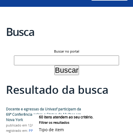
Busca
Buscar no portal
Resultado da busca
Docente e egressas da Univasf participam da
69ª Conferência sobre o Status da Mulher em
60
itens atendem ao seu critério.
Nova York
Filtrar os resultados
publicado
em 12/02/2025
Tipo de item
registrado em:
PPGDiDes
,
ONU
,
Administração
,