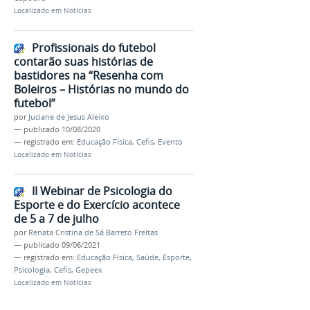
Localizado em
Notícias
Profissionais do futebol
contarão suas histórias de
bastidores na “Resenha com
Boleiros – Histórias no mundo do
futebol”
por
Juciane de Jesus Aleixo
—
publicado
10/08/2020
— registrado em:
Educação Física
,
Cefis
,
Evento
Localizado em
Notícias
II Webinar de Psicologia do
Esporte e do Exercício acontece
de 5 a 7 de julho
por
Renata Cristina de Sá Barreto Freitas
—
publicado
09/06/2021
— registrado em:
Educação Física
,
Saúde
,
Esporte
,
Psicologia
,
Cefis
,
Gepeex
Localizado em
Notícias