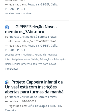
08/04/2022 08h25
— registrado em:
Pesquisa
,
GIPEEF
,
Cefis
,
PPGADT
,
PPGEF
Localizado em
Notícias
GIPEEF Seleção Novos
membros_7Abr.docx
por
Renata Cristina de Sá Barreto Freitas
—
última modificação
07/04/2022 10h48
— registrado em:
Pesquisa
,
GIPEEF
,
Cefis
,
PPGADT
,
PPGEF
Localizado em
Notícias
/
Grupo de Pesquisa
Interdisciplinar sobre Saúde, Educação e Educação
Física realiza processo seletivo para novos
integrantes
Projeto Capoeira Infantil da
Univasf está com inscrições
abertas para turmas da manhã
por
Renata Cristina de Sá Barreto Freitas
—
publicado
07/03/2023
— registrado em:
Cefis
,
Educação Física
,
PET
,
Capoeira