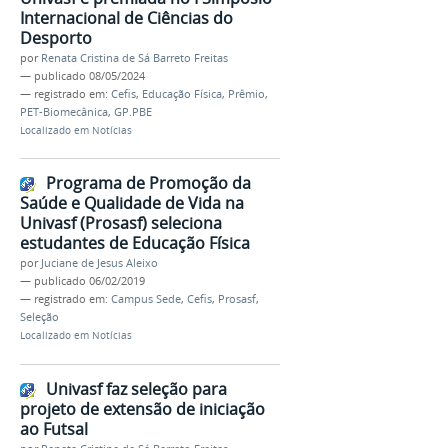
Internacional de Ciências do
Desporto
por
Renata Cristina de Sá Barreto Freitas
—
publicado
08/05/2024
— registrado em:
Cefis
,
Educação Física
,
Prêmio
,
PET-Biomecânica
,
GP.PBE
Localizado em
Notícias
Programa de Promoção da
Saúde e Qualidade de Vida na
Univasf (Prosasf) seleciona
estudantes de Educação Física
por
Juciane de Jesus Aleixo
—
publicado
06/02/2019
— registrado em:
Campus Sede
,
Cefis
,
Prosasf
,
Seleção
Localizado em
Notícias
Univasf faz seleção para
projeto de extensão de iniciação
ao Futsal