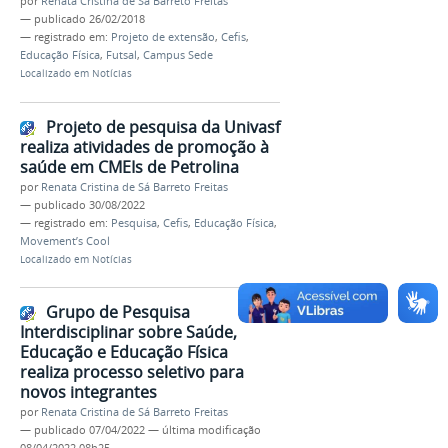
por
Renata Cristina de Sá Barreto Freitas
—
publicado
26/02/2018
— registrado em:
Projeto de extensão
,
Cefis
,
Educação Física
,
Futsal
,
Campus Sede
Localizado em
Notícias
Projeto de pesquisa da Univasf
realiza atividades de promoção à
saúde em CMEIs de Petrolina
por
Renata Cristina de Sá Barreto Freitas
—
publicado
30/08/2022
— registrado em:
Pesquisa
,
Cefis
,
Educação Física
,
Movement’s Cool
Localizado em
Notícias
Grupo de Pesquisa
Interdisciplinar sobre Saúde,
Educação e Educação Física
realiza processo seletivo para
novos integrantes
por
Renata Cristina de Sá Barreto Freitas
—
publicado
07/04/2022
—
última modificação