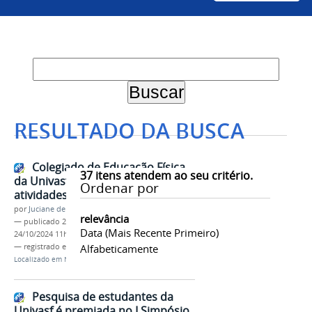
RESULTADO DA BUSCA
Colegiado de Educação Física
37
itens atendem ao seu critério.
da Univasf comemora 15 anos de
Ordenar por
atividades do curso
por
Juciane de Jesus Aleixo
relevância
—
publicado
24/10/2024
—
última modificação
Data (mais Recente Primeiro)
24/10/2024 11h15
— registrado em:
Cefis
Alfabeticamente
,
Educação Física
,
15 Anos
Localizado em
Notícias
Pesquisa de estudantes da
Univasf é premiada no I Simpósio