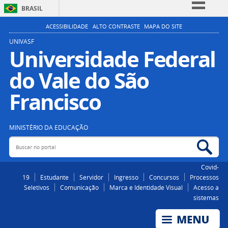
BRASIL
Simplifique!
ACESSIBILIDADE
ALTO CONTRASTE
MAPA DO SITE
Comunica BR
UNIVASF
Universidade Federal
Participe
do Vale do São
Acesso à informação
Legislação
Francisco
Canais
MINISTÉRIO DA EDUCAÇÃO
Buscar no portal
Bus
Covid-
19
Estudante
Servidor
Ingresso
Concursos
Processos
Seletivos
Comunicação
Marca e Identidade Visual
Acesso a
sistemas