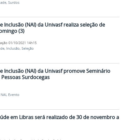
dade
,
Surdos
e Inclusão (NAI) da Univasf realiza seleção de
domingo (3)
cação
01/10/2021 14h15
ade
,
Inclusão
,
Seleção
 e Inclusão (NAI) da Univasf promove Seminário
 Pessoas Surdocegas
,
NAI
,
Evento
Saúde em Libras será realizado de 30 de novembro a