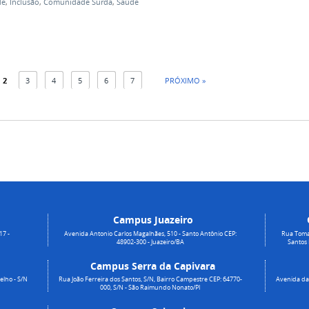
de
,
Inclusão
,
Comunidade Surda
,
Saúde
2
3
4
5
6
7
PRÓXIMO »
Campus Juazeiro
17 -
Avenida Antonio Carlos Magalhães, 510 - Santo Antônio CEP:
Rua Toma
48902-300 - Juazeiro/BA
Santos
Campus Serra da Capivara
elho - S/N
Rua João Ferreira dos Santos, S/N, Bairro Campestre CEP: 64770-
Avenida da 
000, S/N - São Raimundo Nonato/PI