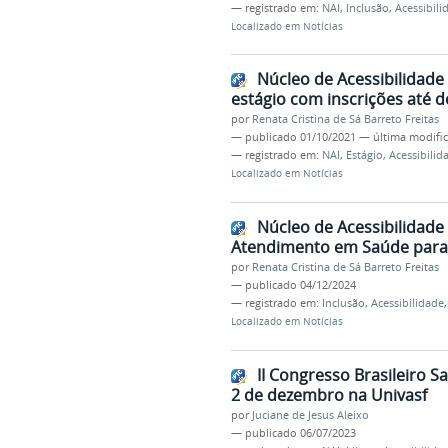
— registrado em:
NAI
,
Inclusão
,
Acessibili
Localizado em
Notícias
Núcleo de Acessibilidade 
estágio com inscrições até 
por
Renata Cristina de Sá Barreto Freitas
—
publicado
01/10/2021
—
última modifi
— registrado em:
NAI
,
Estágio
,
Acessibilid
Localizado em
Notícias
Núcleo de Acessibilidade
Atendimento em Saúde para
por
Renata Cristina de Sá Barreto Freitas
—
publicado
04/12/2024
— registrado em:
Inclusão
,
Acessibilidade
Localizado em
Notícias
II Congresso Brasileiro 
2 de dezembro na Univasf
por
Juciane de Jesus Aleixo
—
publicado
06/07/2023