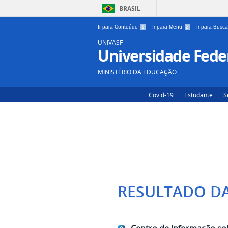
BRASIL
Ir para Conteúdo
1
Ir para Menu
2
Ir para Busc
UNIVASF
Universidade Feder
MINISTÉRIO DA EDUCAÇÃO
Covid-19
Estudante
S
RESULTADO D