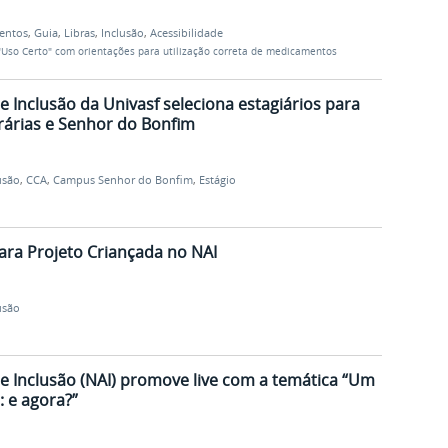
entos
,
Guia
,
Libras
,
Inclusão
,
Acessibilidade
 "Uso Certo" com orientações para utilização correta de medicamentos
e Inclusão da Univasf seleciona estagiários para
rárias e Senhor do Bonfim
usão
,
CCA
,
Campus Senhor do Bonfim
,
Estágio
para Projeto Criançada no NAI
usão
 e Inclusão (NAI) promove live com a temática “Um
: e agora?”