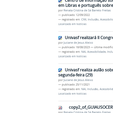
Centro de Informação so
em Libras e português sobre
por
Renata Cristina de Sá Barreto Freitas
—
publicado
12/09/2022
— registrado em:
CIM
,
Inclusão
,
Acessibil
Localizado em
Notícias
Univasf realizará II Cong
por
Juciane de Jesus Aleixo
—
publicado
18/08/2023
—
última modifi
— registrado em:
NAI
,
Acessibilidade
,
Incl
Localizado em
Notícias
Univasf realiza aulão sob
segunda-feira (29)
por
Juciane de Jesus Aleixo
—
publicado
25/11/2021
— registrado em:
NAI
,
Inclusão
,
Acessibili
Localizado em
Notícias
copy2_of_GUIAUSOCER
por
Renata Cristina de Sá Barreto Freitas