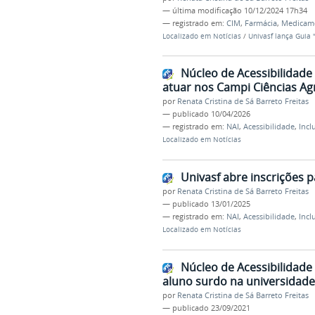
—
última modificação
10/12/2024 17h34
— registrado em:
CIM
,
Farmácia
,
Medicam
Localizado em
Notícias
/
Univasf lança Guia
Núcleo de Acessibilidade 
atuar nos Campi Ciências Ag
por
Renata Cristina de Sá Barreto Freitas
—
publicado
10/04/2026
— registrado em:
NAI
,
Acessibilidade
,
Incl
Localizado em
Notícias
Univasf abre inscrições 
por
Renata Cristina de Sá Barreto Freitas
—
publicado
13/01/2025
— registrado em:
NAI
,
Acessibilidade
,
Incl
Localizado em
Notícias
Núcleo de Acessibilidade
aluno surdo na universidade
por
Renata Cristina de Sá Barreto Freitas
—
publicado
23/09/2021