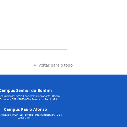
Voltar para o topo
Campus Senhor do Bonfim
z Guimarães, S/N°, Condomínio Aeroporto - Bairro
 Dumont - CEP: 48970-000 - Senhor do Bonfim/BA
Campus Paulo Afonso
Amizade, 1900 - Sal Torrado - Paulo Afonso/BA - CEP:
48605-780