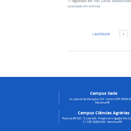
— registrado em:
NAI
,
Libras
,
Acessibilida
Localizado em
Notícias
« ANTERIOR
1
Campus Sede
Av. José de Sá Maniçoba, S/N - Centro CEP: 56304-9
Petrolina/PE
Campus Ciências Agrárias
Rodovia BR 407, 12 Lote 543 - Projeto de Irrigação Nilo Co
C1 CEP: 56300-000 - Petrolina/PE