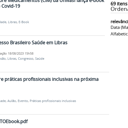
bre Medicamentos (CIM) da Univasf lança e-book
69
itens
 Covid-19
Orden
relevânc
idade
,
Libras
,
E-Book
Data (ma
Alfabeti
resso Brasileiro Saúde em Libras
cação
18/08/2023 15h58
usão
,
Libras
,
Congresso
,
Saúde
re práticas profissionais inclusivas na próxima
dade
,
Aulão
,
Evento
,
Práticas profissionais inclusivas
TOEbook.pdf