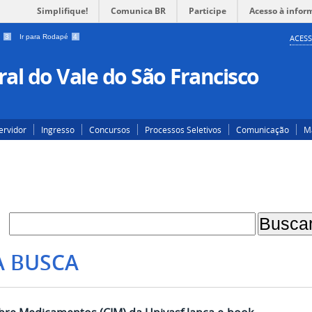
Simplifique!
Comunica BR
Participe
Acesso à infor
a
3
Ir para Rodapé
4
ACESS
al do Vale do São Francisco
ervidor
Ingresso
Concursos
Processos Seletivos
Comunicação
Ma
A BUSCA