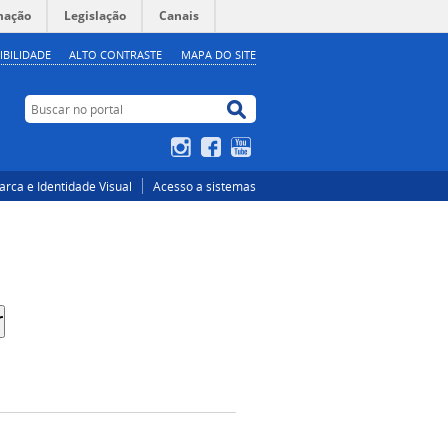
mação
Legislação
Canais
IBILIDADE
ALTO CONTRASTE
MAPA DO SITE
Buscar no portal
Buscar no portal
Instagram
Facebook
YouTube
rca e Identidade Visual
Acesso a sistemas