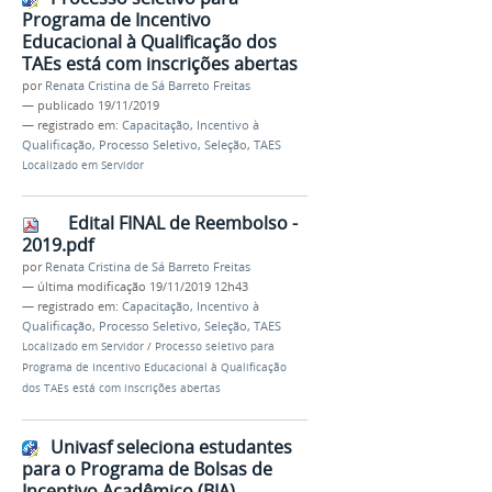
Programa de Incentivo
Educacional à Qualificação dos
TAEs está com inscrições abertas
por
Renata Cristina de Sá Barreto Freitas
—
publicado
19/11/2019
— registrado em:
Capacitação
,
Incentivo à
Qualificação
,
Processo Seletivo
,
Seleção
,
TAES
Localizado em
Servidor
Edital FINAL de Reembolso -
2019.pdf
por
Renata Cristina de Sá Barreto Freitas
—
última modificação
19/11/2019 12h43
— registrado em:
Capacitação
,
Incentivo à
Qualificação
,
Processo Seletivo
,
Seleção
,
TAES
Localizado em
Servidor
/
Processo seletivo para
Programa de Incentivo Educacional à Qualificação
dos TAEs está com inscrições abertas
Univasf seleciona estudantes
para o Programa de Bolsas de
Incentivo Acadêmico (BIA)