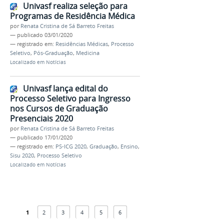
Univasf realiza seleção para
Programas de Residência Médica
por
Renata Cristina de Sá Barreto Freitas
—
publicado
03/01/2020
— registrado em:
Residências Médicas
,
Processo
Seletivo
,
Pós-Graduação
,
Medicina
Localizado em
Notícias
Univasf lança edital do
Processo Seletivo para Ingresso
nos Cursos de Graduação
Presenciais 2020
por
Renata Cristina de Sá Barreto Freitas
—
publicado
17/01/2020
— registrado em:
PS-ICG 2020
,
Graduação
,
Ensino
,
Sisu 2020
,
Processo Seletivo
Localizado em
Notícias
1
2
3
4
5
6