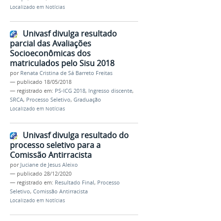
Localizado em
Notícias
Univasf divulga resultado
parcial das Avaliações
Socioeconômicas dos
matriculados pelo Sisu 2018
por
Renata Cristina de Sá Barreto Freitas
—
publicado
18/05/2018
— registrado em:
PS-ICG 2018
,
Ingresso discente
,
SRCA
,
Processo Seletivo
,
Graduação
Localizado em
Notícias
Univasf divulga resultado do
processo seletivo para a
Comissão Antirracista
por
Juciane de Jesus Aleixo
—
publicado
28/12/2020
— registrado em:
Resultado Final
,
Processo
Seletivo
,
Comissão Antirracista
Localizado em
Notícias