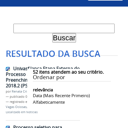
RESULTADO DA BUSCA
Univasf lança Etapa Externa do
52
itens atendem ao seu critério.
Processo Seletivo para
Ordenar por
Preenchimento de Vagas Ociosas
2018.2 (PS-PVO)
relevância
por
Renata Cristina de Sá Barreto Freitas
Data (mais Recente Primeiro)
—
publicado
02/07/2018
Alfabeticamente
— registrado em:
PS-PVO
,
Transferência Externa
,
Vagas Ociosas
,
Graduação
,
Processo Seletivo
Localizado em
Notícias
Processo seletivo para