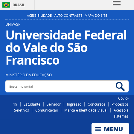
BRASIL
Simplifique!
ACESSIBILIDADE
ALTO CONTRASTE
MAPA DO SITE
Comunica BR
UNIVASF
Universidade Federal
Participe
do Vale do São
Acesso à informação
Legislação
Francisco
Canais
MINISTÉRIO DA EDUCAÇÃO
Buscar no portal
Bus
Covid-
19
Estudante
Servidor
Ingresso
Concursos
Processos
Seletivos
Comunicação
Marca e Identidade Visual
Acesso a
sistemas