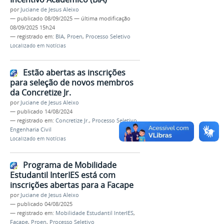
por
Juciane de Jesus Aleixo
—
publicado
08/09/2025
—
última modificação
08/09/2025 15h24
— registrado em:
BIA
,
Proen
,
Processo Seletivo
Localizado em
Notícias
Estão abertas as inscrições
para seleção de novos membros
da Concretize Jr.
por
Juciane de Jesus Aleixo
—
publicado
14/08/2024
— registrado em:
Concretize Jr.
,
Processo Seletivo
,
Engenharia Civil
Localizado em
Notícias
Programa de Mobilidade
Estudantil InterIES está com
inscrições abertas para a Facape
por
Juciane de Jesus Aleixo
—
publicado
04/08/2025
— registrado em:
Mobilidade Estudantil InterIES
,
Facape
,
Proen
,
Processo Seletivo