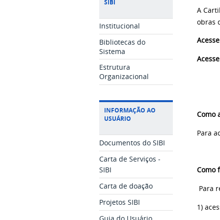
SIBI
A Cart
obras 
Institucional
Acesse
Bibliotecas do
Sistema
Acesse
Estrutura
Organizacional
INFORMAÇÃO AO
Como a
USUÁRIO
Para a
Documentos do SIBI
Carta de Serviços -
SIBI
Como f
Carta de doação
Para r
Projetos SIBI
1) aces
Guia do Usuário