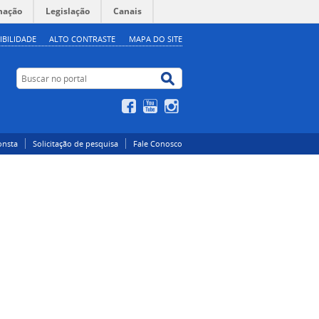
mação
Legislação
Canais
IBILIDADE
ALTO CONTRASTE
MAPA DO SITE
Buscar no portal
Buscar no portal
Facebook
YouTube
Instagram
onsta
Solicitação de pesquisa
Fale Conosco