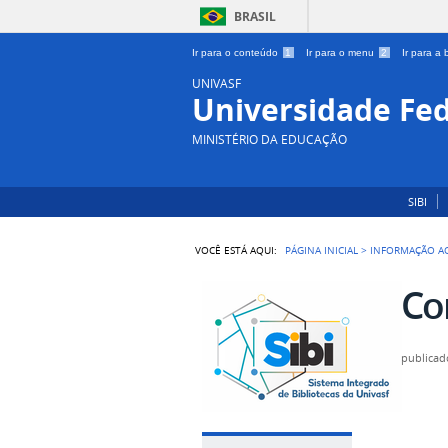
BRASIL
Ir para o conteúdo
1
Ir para o menu
2
Ir para a
UNIVASF
Universidade Fed
MINISTÉRIO DA EDUCAÇÃO
SIBI
VOCÊ ESTÁ AQUI:
PÁGINA INICIAL
>
INFORMAÇÃO A
Co
publicad