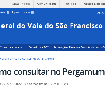
Simplifique!
Comunica BR
Participe
Acesso à infor
 busca
3
Ir para o rodapé
4
ACESS
eral do Vale do São Francisco
Consulta ao Acervo
Depósito de TCC
Renovação - Reserva - Emissão do Nada C
O USUÁRIO
>
COMO CONSULTAR NO PERGAMUM
mo consultar no Pergamum
o
06/04/2016 16h21,
última modificação
16/12/2025 10h33