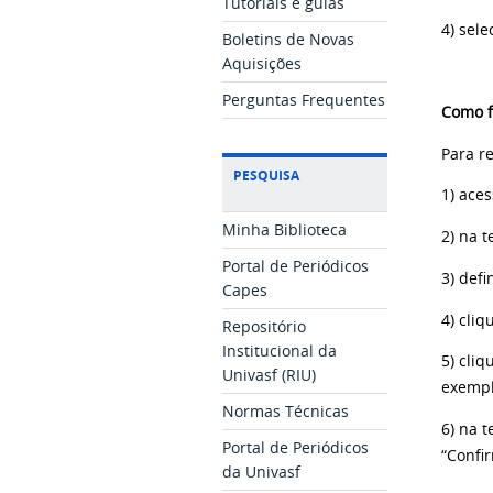
Tutoriais e guias
4) sel
Boletins de Novas
Aquisições
Perguntas Frequentes
Como f
Para r
PESQUISA
1) aces
Minha Biblioteca
2) na t
Portal de Periódicos
3) defi
Capes
4) cliq
Repositório
Institucional da
5) cliq
Univasf (RIU)
exempl
Normas Técnicas
6) na 
Portal de Periódicos
“Confir
da Univasf