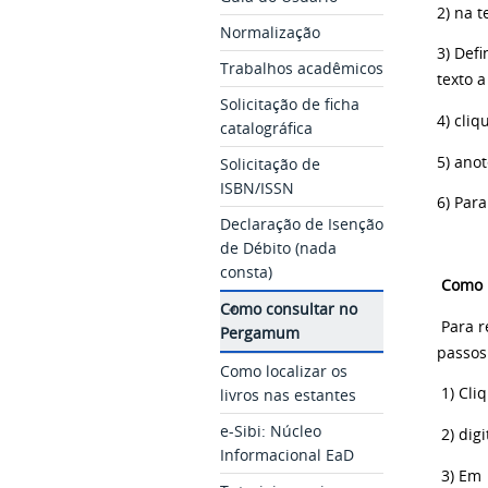
2) na t
Normalização
3) Defi
Trabalhos acadêmicos
texto 
Solicitação de ficha
4) cliq
catalográfica
5) ano
Solicitação de
ISBN/ISSN
6) Par
Declaração de Isenção
de Débito (nada
consta)
Como 
Como consultar no
Para r
Pergamum
passos
Como localizar os
1) Cli
livros nas estantes
e-Sibi: Núcleo
2) dig
Informacional EaD
3) Em 