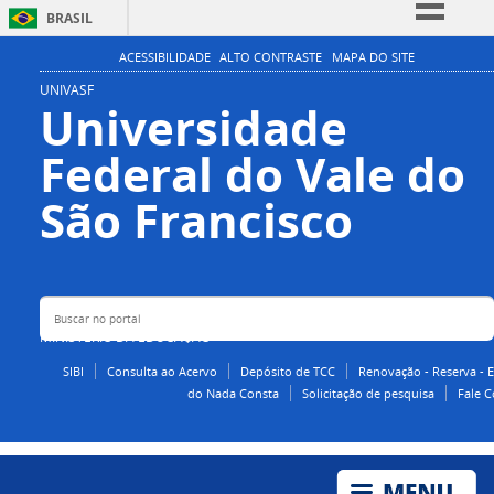
BRASIL
Simplifique!
ACESSIBILIDADE
ALTO CONTRASTE
MAPA DO SITE
Comunica BR
UNIVASF
Universidade
Participe
Federal do Vale do
Acesso à informação
Legislação
Buscar no portal
São Francisco
Canais
MINISTÉRIO DA EDUCAÇÃO
SIBI
Consulta ao Acervo
Depósito de TCC
Renovação - Reserva - 
do Nada Consta
Solicitação de pesquisa
Fale 