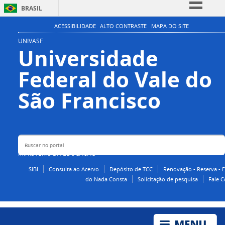
BRASIL
Simplifique!
ACESSIBILIDADE
ALTO CONTRASTE
MAPA DO SITE
Comunica BR
UNIVASF
Universidade
Participe
Federal do Vale do
Acesso à informação
Legislação
Buscar no portal
São Francisco
Canais
MINISTÉRIO DA EDUCAÇÃO
SIBI
Consulta ao Acervo
Depósito de TCC
Renovação - Reserva - 
do Nada Consta
Solicitação de pesquisa
Fale 