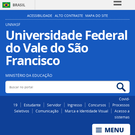
BRASIL
Simplifique!
ACESSIBILIDADE
ALTO CONTRASTE
MAPA DO SITE
Comunica BR
UNIVASF
Universidade Federal
Participe
do Vale do São
Acesso à informação
Legislação
Francisco
Canais
MINISTÉRIO DA EDUCAÇÃO
Buscar no portal
Bus
Covid-
19
Estudante
Servidor
Ingresso
Concursos
Processos
Seletivos
Comunicação
Marca e Identidade Visual
Acesso a
sistemas