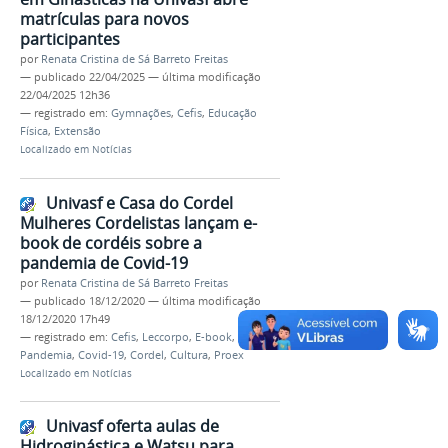
matrículas para novos
participantes
por
Renata Cristina de Sá Barreto Freitas
—
publicado
22/04/2025
—
última modificação
22/04/2025 12h36
— registrado em:
Gymnações
,
Cefis
,
Educação
Física
,
Extensão
Localizado em
Notícias
Univasf e Casa do Cordel
Mulheres Cordelistas lançam e-
book de cordéis sobre a
pandemia de Covid-19
por
Renata Cristina de Sá Barreto Freitas
—
publicado
18/12/2020
—
última modificação
18/12/2020 17h49
— registrado em:
Cefis
,
Leccorpo
,
E-book
,
Pandemia
,
Covid-19
,
Cordel
,
Cultura
,
Proex
Localizado em
Notícias
Univasf oferta aulas de
Hidroginástica e Watsu para