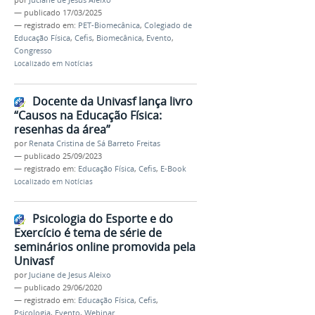
—
publicado
17/03/2025
— registrado em:
PET-Biomecânica
,
Colegiado de
Educação Física
,
Cefis
,
Biomecânica
,
Evento
,
Congresso
Localizado em
Notícias
Docente da Univasf lança livro
“Causos na Educação Física:
resenhas da área”
por
Renata Cristina de Sá Barreto Freitas
—
publicado
25/09/2023
— registrado em:
Educação Física
,
Cefis
,
E-Book
Localizado em
Notícias
Psicologia do Esporte e do
Exercício é tema de série de
seminários online promovida pela
Univasf
por
Juciane de Jesus Aleixo
—
publicado
29/06/2020
— registrado em:
Educação Física
,
Cefis
,
Psicologia
,
Evento
,
Webinar