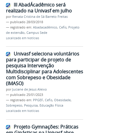
III AbadÁcadêmico será
realizado na Univasf em julho
por
Renata Cristina de Sá Barreto Freitas
—
publicado
28/03/2018
— registrado em:
Abadacadêmico
,
Cefis
,
Projeto
de extensão
,
Campus Sede
Localizado em
Notícias
Univasf seleciona voluntários
para participar de projeto de
pesquisa Intervenção
Multidisciplinar para Adolescentes
com Sobrepeso e Obesidade
(IMASO)
por
Juciane de Jesus Aleixo
—
publicado
25/01/2023
— registrado em:
PPGEF
,
Cefis
,
Obesidade
,
Sobrepeso
,
Pesquisa
,
Educação Física
Localizado em
Notícias
Projeto Gymnações: Práticas
em Ginásticas na Univasf abre