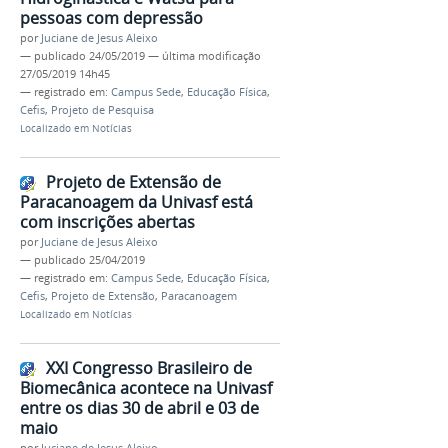
pessoas com depressão
por
Juciane de Jesus Aleixo
—
publicado
24/05/2019
—
última modificação
27/05/2019 14h45
— registrado em:
Campus Sede
,
Educação Física
,
Cefis
,
Projeto de Pesquisa
Localizado em
Notícias
Projeto de Extensão de
Paracanoagem da Univasf está
com inscrições abertas
por
Juciane de Jesus Aleixo
—
publicado
25/04/2019
— registrado em:
Campus Sede
,
Educação Física
,
Cefis
,
Projeto de Extensão
,
Paracanoagem
Localizado em
Notícias
XXI Congresso Brasileiro de
Biomecânica acontece na Univasf
entre os dias 30 de abril e 03 de
maio
por
Juciane de Jesus Aleixo