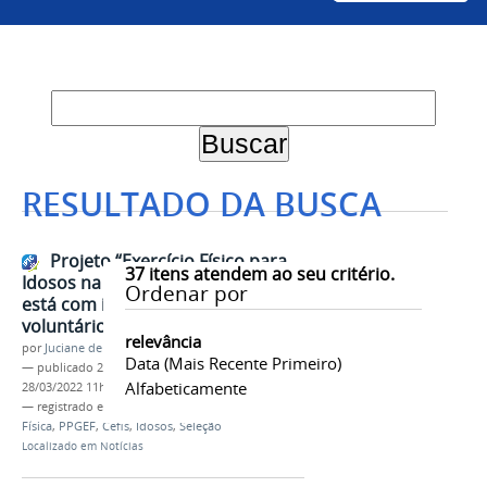
RESULTADO DA BUSCA
Projeto “Exercício Físico para
37
itens atendem ao seu critério.
Idosos na Prevenção de Quedas”
Ordenar por
está com inscrições abertas para
voluntários
relevância
por
Juciane de Jesus Aleixo
Data (mais Recente Primeiro)
—
publicado
28/03/2022
—
última modificação
Alfabeticamente
28/03/2022 11h42
— registrado em:
Labec
,
Pesquisa
,
Educação
Física
,
PPGEF
,
Cefis
,
Idosos
,
Seleção
Localizado em
Notícias