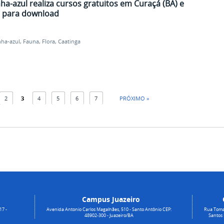
ha-azul realiza cursos gratuitos em Curaçá (BA) e
o para download
nha-azul
,
Fauna
,
Flora
,
Caatinga
2
3
4
5
6
7
PRÓXIMO »
Campus Juazeiro
17 -
Avenida Antonio Carlos Magalhães, 510 - Santo Antônio CEP:
Rua Toma
48902-300 - Juazeiro/BA
Santos