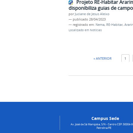
Projeto RE-Habitar Ararin
disponibiliza guias de camp
por
Juciane de Jesus Aleixo
—
publicado
28/04/2023
— registrado em:
Nema
,
RE-Habitar
,
Arari
Localizado em
Notícias
« ANTERIOR
1
Campus Sede
Av. José de Sá Maniçoba, S/N - Centro CEP: 56304-9
Petrolina/PE