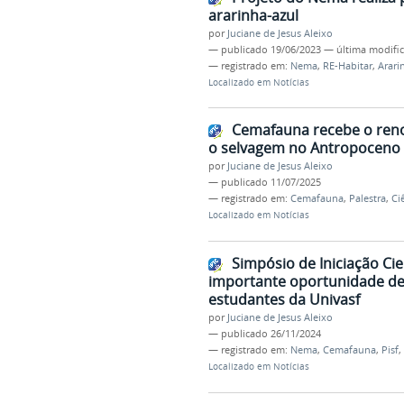
ararinha-azul
por
Juciane de Jesus Aleixo
—
publicado
19/06/2023
—
última modifi
— registrado em:
Nema
,
RE-Habitar
,
Arari
Localizado em
Notícias
Cemafauna recebe o reno
o selvagem no Antropoceno
por
Juciane de Jesus Aleixo
—
publicado
11/07/2025
— registrado em:
Cemafauna
,
Palestra
,
Ci
Localizado em
Notícias
Simpósio de Iniciação Ci
importante oportunidade de 
estudantes da Univasf
por
Juciane de Jesus Aleixo
—
publicado
26/11/2024
— registrado em:
Nema
,
Cemafauna
,
Pisf
,
Localizado em
Notícias