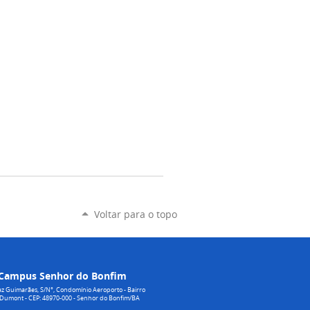
Voltar para o topo
Campus Senhor do Bonfim
z Guimarães, S/N°, Condomínio Aeroporto - Bairro
 Dumont - CEP: 48970-000 - Senhor do Bonfim/BA