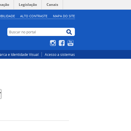
mação
Legislação
Canais
IBILIDADE
ALTO CONTRASTE
MAPA DO SITE
Buscar no portal
Buscar no portal
Instagram
Facebook
YouTube
rca e Identidade Visual
Acesso a sistemas