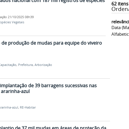
dos nacional com 187 mil registros de espécies
62
itens
Orden
cação
21/10/2025 08h39
relevânc
spécies Vegetais
Data (ma
Alfabeti
o de produção de mudas para equipe do viveiro
Capacitação
,
Prefeitura
,
Arborização
 implantação de 39 barragens sucessivas nas
ararinha-azul
rarinha-azul
,
RE-Habitar
plantio de 37 mil mudas em áreas de proteção da