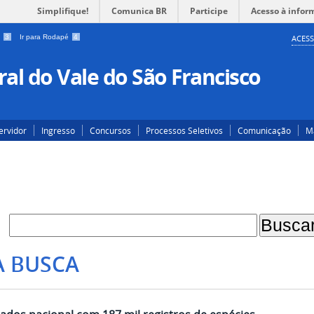
Simplifique!
Comunica BR
Participe
Acesso à infor
a
3
Ir para Rodapé
4
ACESS
al do Vale do São Francisco
ervidor
Ingresso
Concursos
Processos Seletivos
Comunicação
Ma
A BUSCA