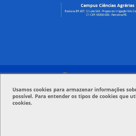
Campus Ciências Agrárias
Rodovia BR 407, 12 Lote 543 - Projeto de Irrigação Nilo Co
C1 CEP: 56300-000 - Petrolina/PE
Usamos
cookies
para armazenar informações sobre
possível. Para entender os tipos de cookies que u
cookies.