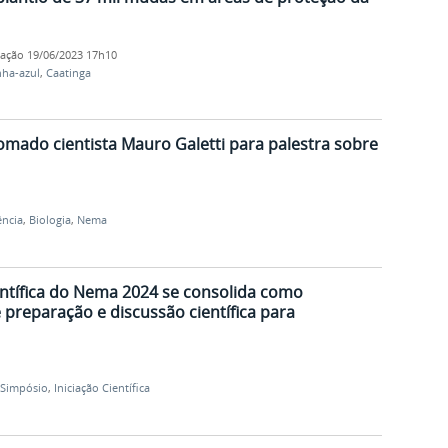
cação
19/06/2023 17h10
nha-azul
,
Caatinga
mado cientista Mauro Galetti para palestra sobre
ência
,
Biologia
,
Nema
entífica do Nema 2024 se consolida como
preparação e discussão científica para
Simpósio
,
Iniciação Científica