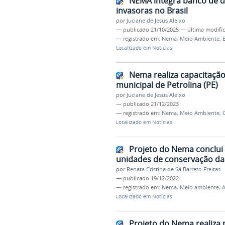
NEMA integra banco de da
invasoras no Brasil
por
Juciane de Jesus Aleixo
—
publicado
21/10/2025
—
última modifi
— registrado em:
Nema
,
Meio Ambiente
,
E
Localizado em
Notícias
Nema realiza capacitaçã
municipal de Petrolina (PE)
por
Juciane de Jesus Aleixo
—
publicado
21/12/2023
— registrado em:
Nema
,
Meio Ambiente
,
Localizado em
Notícias
Projeto do Nema conclui
unidades de conservação da 
por
Renata Cristina de Sá Barreto Freitas
—
publicado
19/12/2022
— registrado em:
Nema
,
Meio ambiente
,
A
Localizado em
Notícias
Projeto do Nema realiza 