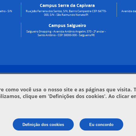
Campus Serra da Capivara
elho - S/N
Rua João Ferreira dos Santos, S/N, Bairro Campestre CEP: 64770-
Avenida da 
000, S/N - São Raimundo Nonato/PI
Campus Salgueiro
Salgueiro Shopping - Avenida Antônio Angelim, 570 - 2º andar -
Santo Antônio - CEP: 56000-000 - Salgueiro/PE
 como você usa o nosso site e as páginas que visita. 
tilizamos, clique em
'Definições dos cookies'
. Ao clicar 