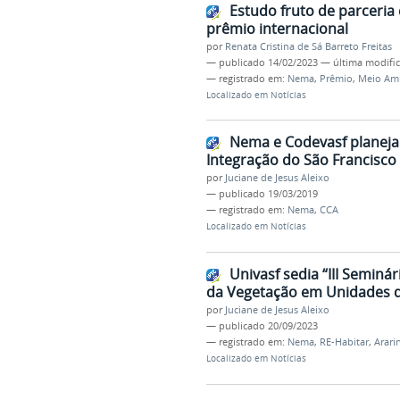
Estudo fruto de parceria
prêmio internacional
por
Renata Cristina de Sá Barreto Freitas
—
publicado
14/02/2023
—
última modifi
— registrado em:
Nema
,
Prêmio
,
Meio Am
Localizado em
Notícias
Nema e Codevasf planeja
Integração do São Francisco 
por
Juciane de Jesus Aleixo
—
publicado
19/03/2019
— registrado em:
Nema
,
CCA
Localizado em
Notícias
Univasf sedia “III Semin
da Vegetação em Unidades d
por
Juciane de Jesus Aleixo
—
publicado
20/09/2023
— registrado em:
Nema
,
RE-Habitar
,
Arari
Localizado em
Notícias