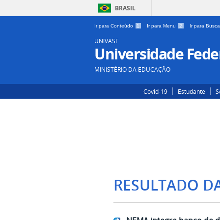
BRASIL
Ir para Conteúdo
1
Ir para Menu
2
Ir para Busc
UNIVASF
Universidade Feder
MINISTÉRIO DA EDUCAÇÃO
Covid-19
Estudante
S
RESULTADO D