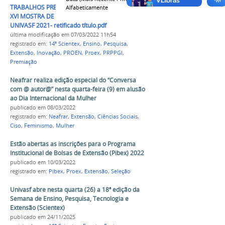
TRABALHOS PREMIADOS MONÇÃO HONROSA
Alfabeticamente
XVI MOSTRA DE EXTENSÃO NA XIV SCIENTEX
UNIVASF 2021- retificado título.pdf
última modificação
em 07/03/2022 11h54
registrado em:
14ª Scientex
,
Ensino
,
Pesquisa
,
Extensão
,
Inovação
,
PROEN
,
Proex
,
PRPPGI
,
Premiação
Neafrar realiza edição especial do “Conversa
com @ autor@” nesta quarta-feira (9) em alusão
ao Dia Internacional da Mulher
publicado
em 08/03/2022
registrado em:
Neafrar
,
Extensão
,
Ciências Sociais
,
Ciso
,
Feminismo
,
Mulher
Estão abertas as inscrições para o Programa
Institucional de Bolsas de Extensão (Pibex) 2022
publicado
em 10/03/2022
registrado em:
Pibex
,
Proex
,
Extensão
,
Seleção
Univasf abre nesta quarta (26) a 18ª edição da
Semana de Ensino, Pesquisa, Tecnologia e
Extensão (Scientex)
publicado
em 24/11/2025