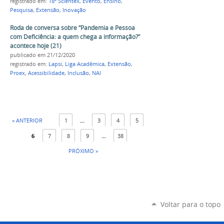
registrado em:
18ª Scientex
,
Evento
,
Ensino
,
Pesquisa
,
Extensão
,
Inovação
Roda de conversa sobre “Pandemia e Pessoa
com Deficiência: a quem chega a informação?”
acontece hoje (21)
publicado
em 21/12/2020
registrado em:
Lapsi
,
Liga Acadêmica
,
Extensão
,
Proex
,
Acessibilidade
,
Inclusão
,
NAI
« ANTERIOR
1
...
3
4
5
6
7
8
9
...
38
PRÓXIMO »
Voltar para o topo