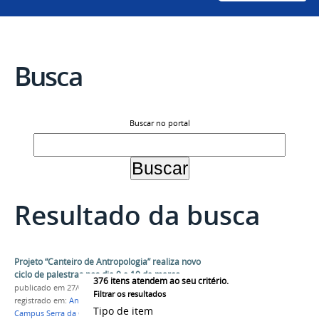
Busca
Buscar no portal
Resultado da busca
Projeto “Canteiro de Antropologia” realiza novo
ciclo de palestras nos dia 9 e 10 de março
376
itens atendem ao seu critério.
publicado
em 27/02/2023
Filtrar os resultados
registrado em:
Antropologia
,
CANT
,
Extensão
,
Tipo de item
Campus Serra da Capivara