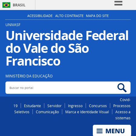
BRASIL
Simplifique!
ACESSIBILIDADE
ALTO CONTRASTE
MAPA DO SITE
Comunica BR
UNIVASF
Universidade Federal
Participe
do Vale do São
Acesso à informação
Legislação
Francisco
Canais
MINISTÉRIO DA EDUCAÇÃO
Buscar no portal
Bus
Covid-
19
Estudante
Servidor
Ingresso
Concursos
Processos
Seletivos
Comunicação
Marca e Identidade Visual
Acesso a
sistemas