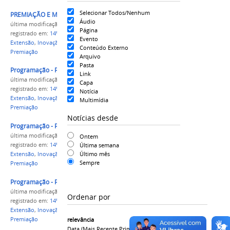
Selecionar Todos/Nenhum
PREMIAÇÃO E MENÇÃO HONROSA _PET (3).pdf
Áudio
última modificação
em 07/03/2022 11h44
Página
registrado em:
14ª Scientex
,
Ensino
,
Pesquisa
,
Evento
Extensão
,
Inovação
,
PROEN
,
Proex
,
PRPPGI
,
Conteúdo Externo
Premiação
Arquivo
Pasta
Programação - Premiação Poster.pdf
Link
última modificação
em 07/03/2022 11h48
Capa
registrado em:
14ª Scientex
,
Ensino
,
Pesquisa
,
Notícia
Extensão
,
Inovação
,
PROEN
,
Proex
,
PRPPGI
,
Multimídia
Premiação
Notícias desde
Programação - Premiação Oral IC.pdf
última modificação
em 07/03/2022 11h50
Ontem
registrado em:
14ª Scientex
Última semana
,
Ensino
,
Pesquisa
,
Último mês
Extensão
,
Inovação
,
PROEN
,
Proex
,
PRPPGI
,
Sempre
Premiação
Programação - Premiação PG.pdf
última modificação
em 07/03/2022 11h52
Ordenar por
registrado em:
14ª Scientex
,
Ensino
,
Pesquisa
,
Extensão
,
Inovação
,
PROEN
,
Proex
,
PRPPGI
,
Premiação
relevância
Data (mais Recente Primeiro)