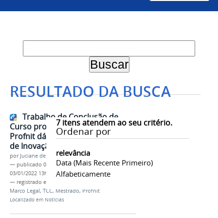
RESULTADO DA BUSCA
Trabalho de Conclusão de
7
itens atendem ao seu critério.
Curso produzido no âmbito do
Ordenar por
Profnit dá origem ao Marco Legal
de Inovação de Petrolina
relevância
por
Juciane de Jesus Aleixo
Data (mais Recente Primeiro)
—
publicado
03/01/2022
—
última modificação
Alfabeticamente
03/01/2022 13h15
— registrado em:
Pós-Graduação
,
Inovação
,
Marco Legal
,
TCC
,
Mestrado
,
Profnit
Localizado em
Notícias