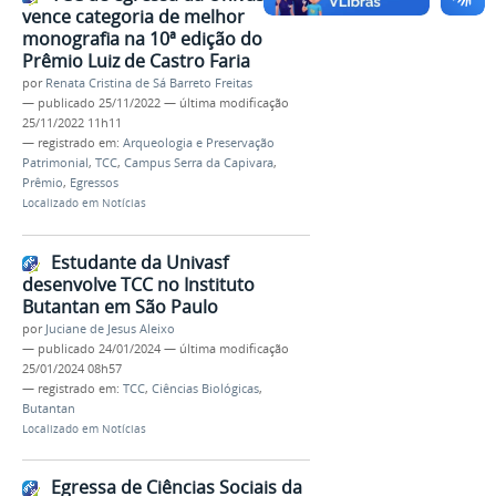
vence categoria de melhor
monografia na 10ª edição do
Prêmio Luiz de Castro Faria
por
Renata Cristina de Sá Barreto Freitas
—
publicado
25/11/2022
—
última modificação
25/11/2022 11h11
— registrado em:
Arqueologia e Preservação
Patrimonial
,
TCC
,
Campus Serra da Capivara
,
Prêmio
,
Egressos
Localizado em
Notícias
Estudante da Univasf
desenvolve TCC no Instituto
Butantan em São Paulo
por
Juciane de Jesus Aleixo
—
publicado
24/01/2024
—
última modificação
25/01/2024 08h57
— registrado em:
TCC
,
Ciências Biológicas
,
Butantan
Localizado em
Notícias
Egressa de Ciências Sociais da