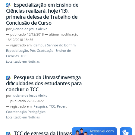
Especialização em Ensino de
Ciências realizará, hoje (13),
primeira defesa de Trabalho de
Conclusão de Curso
por
Juciane de Jesus Aleixo
—
publicado
13/12/2018
—
última modificação
13/12/2018 13h56
— registrado em:
Campus Senhor do Bonfim
,
Especialização
,
Pós-Graduação
,
Ensino de
Ciências
,
TCC
Localizado em
Notícias
Pesquisa da Univasf investiga
dificuldades dos estudantes para
concluir o TCC
por
Juciane de Jesus Aleixo
—
publicado
27/05/2022
— registrado em:
Pesquisa
,
TCC
,
Proen
,
Coordenação Pedagógica
Localizado em
Notícias
TCC de egressa da Univasf