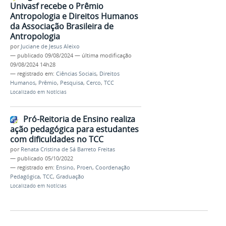
Univasf recebe o Prêmio
Antropologia e Direitos Humanos
da Associação Brasileira de
Antropologia
por
Juciane de Jesus Aleixo
—
publicado
09/08/2024
—
última modificação
09/08/2024 14h28
— registrado em:
Ciências Sociais
,
Direitos
Humanos
,
Prêmio
,
Pesquisa
,
Cerco
,
TCC
Localizado em
Notícias
Pró-Reitoria de Ensino realiza
ação pedagógica para estudantes
com dificuldades no TCC
por
Renata Cristina de Sá Barreto Freitas
—
publicado
05/10/2022
— registrado em:
Ensino
,
Proen
,
Coordenação
Pedagógica
,
TCC
,
Graduação
Localizado em
Notícias