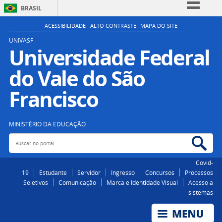
BRASIL
Simplifique!
ACESSIBILIDADE
ALTO CONTRASTE
MAPA DO SITE
Comunica BR
UNIVASF
Universidade Federal
Participe
do Vale do São
Acesso à informação
Legislação
Francisco
Canais
MINISTÉRIO DA EDUCAÇÃO
Buscar no portal
Bus
Covid-
19
Estudante
Servidor
Ingresso
Concursos
Processos
Seletivos
Comunicação
Marca e Identidade Visual
Acesso a
sistemas