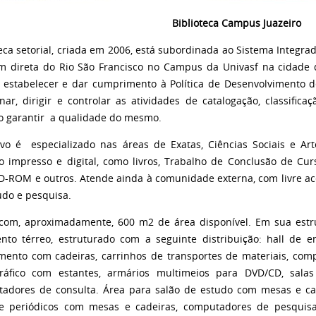
Biblioteca Campus Juazeiro
teca setorial, criada em 2006, está subordinada ao Sistema Integrad
 direta do Rio São Francisco no Campus da Univasf na cidade d
, estabelecer e dar cumprimento à Política de Desenvolvimento d
nar, dirigir e controlar as atividades de catalogação, classifica
o garantir a qualidade do mesmo.
rvo é
especializado nas áreas de Exatas, Ciências Sociais e Art
o impresso e digital, como livros, Trabalho de Conclusão de Curso
D-ROM e outros. Atende ainda à comunidade externa, com livre ac
udo e pesquisa.
com, aproximadamente, 600 m2 de área disponível. Em sua estru
nto térreo, estruturado com a seguinte distribuição: hall de 
mento com cadeiras, carrinhos de transportes de materiais, com
gráfico com estantes, armários multimeios para DVD/CD, sal
adores de consulta. Área para salão de estudo com mesas e cadei
e periódicos com mesas e cadeiras, computadores de pesquisa 