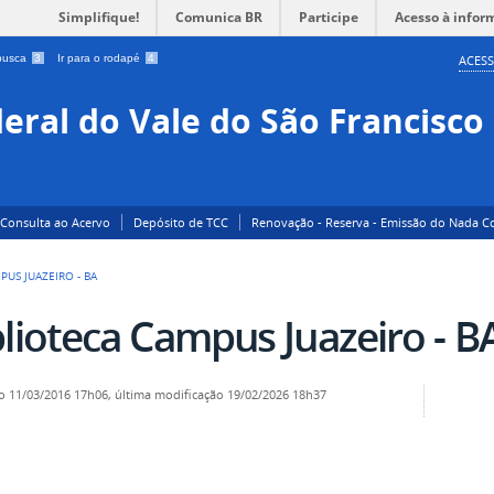
Simplifique!
Comunica BR
Participe
Acesso à infor
 busca
3
Ir para o rodapé
4
ACESS
eral do Vale do São Francisco
Consulta ao Acervo
Depósito de TCC
Renovação - Reserva - Emissão do Nada C
PUS JUAZEIRO - BA
blioteca Campus Juazeiro - B
o
11/03/2016 17h06,
última modificação
19/02/2026 18h37