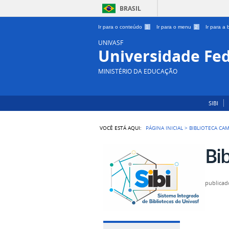
BRASIL
Ir para o conteúdo
1
Ir para o menu
2
Ir para a
UNIVASF
Universidade Fed
MINISTÉRIO DA EDUCAÇÃO
SIBI
VOCÊ ESTÁ AQUI:
PÁGINA INICIAL
>
BIBLIOTECA CAM
Bi
publicad