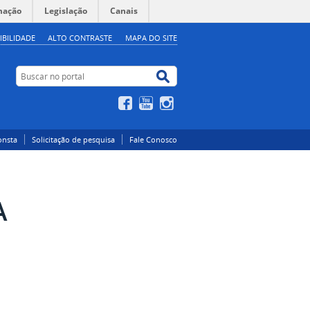
mação
Legislação
Canais
IBILIDADE
ALTO CONTRASTE
MAPA DO SITE
Buscar no portal
Buscar no portal
Facebook
YouTube
Instagram
onsta
Solicitação de pesquisa
Fale Conosco
A