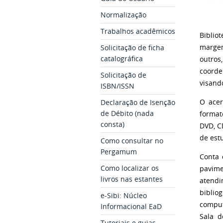
Normalização
Trabalhos acadêmicos
Biblio
Solicitação de ficha
margem
catalográfica
outros
coorde
Solicitação de
visand
ISBN/ISSN
Declaração de Isenção
O ace
de Débito (nada
format
consta)
DVD, C
de est
Como consultar no
Pergamum
Conta 
Como localizar os
pavime
livros nas estantes
atendi
biblio
e-Sibi: Núcleo
comput
Informacional EaD
Sala d
Tutoriais e guias