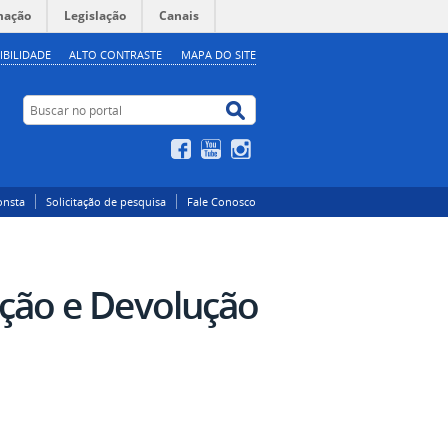
mação
Legislação
Canais
IBILIDADE
ALTO CONTRASTE
MAPA DO SITE
Buscar no portal
Buscar no portal
Facebook
YouTube
Instagram
onsta
Solicitação de pesquisa
Fale Conosco
ção e Devolução