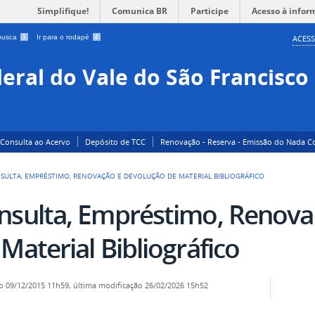
Simplifique!
Comunica BR
Participe
Acesso à infor
 busca
3
Ir para o rodapé
4
ACESS
eral do Vale do São Francisco
Consulta ao Acervo
Depósito de TCC
Renovação - Reserva - Emissão do Nada C
SULTA, EMPRÉSTIMO, RENOVAÇÃO E DEVOLUÇÃO DE MATERIAL BIBLIOGRÁFICO
nsulta, Empréstimo, Renova
Material Bibliográfico
o
09/12/2015 11h59,
última modificação
26/02/2026 15h52