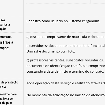
itos
Cadastro como usuário no Sistema Per­gamum.
sários à
tação
mentos
a)
discente: comprovante de matrícula e document
ssários à
b)
servidores: documento de identidade funciona
itação:
Univasf e documento com foto;
c) professores visitantes, substitutos, voluntários, 
documento de identificação com foto e comprovant
constando a data de início e término do contrato.
 de prestação
Toda operação deste serviço é realizado através
viço:
 mínimo para
No mo­mento da solicitação no balcão de atendim
tação (a ser
cido pelo