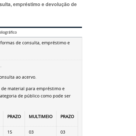
sulta, empréstimo e devolução de
liográfico
 for­mas de consulta, empréstimo e
.
onsulta ao acervo.
 de material para emprés­timo e
ategoria de públi­co como pode ser
PRAZO
MULTIMEIO
PRAZO
15
03
03