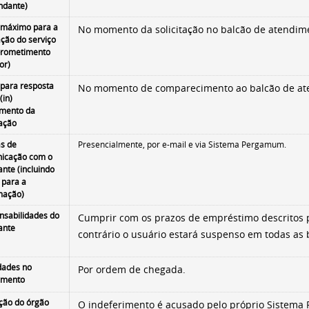
dante)
 máximo para a
No momento da solicitação no balcão de atendime
ação do serviço
rometimento
or)
 para resposta
No momento de comparecimento ao balcão de a
(in)
imento da
tação
s de
Presencialmente, por e-mail e via Sistema Pergamum.
icação com o
tante (incluindo
 para a
ma­ção)
nsabilidades do
Cumprir com os prazos de empréstimo descritos p
tante
contrário o usuário estará suspenso em todas as b
idades no
Por ordem de chegada.
imento
ação do órgão
O indeferimento é acusado pelo próprio Sistema