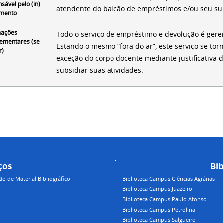
sável pelo (in)
aten­dente do balcão de empréstimos e/ou seu su
imento
mações
Todo o serviço de empréstimo e devolução é ger
ementares (se
Estando o mesmo “fora do ar”, este serviço se tor
r)
exceção do corpo docente mediante justificativa 
subsidiar suas atividades.
ços
Bib
 de Material Bibliográfico
Biblioteca Campus Ciências Agrárias
Biblioteca Campus Juazeiro
Biblioteca Campus Paulo Afonso
Biblioteca Campus Petrolina
Biblioteca Campus Salgueiro