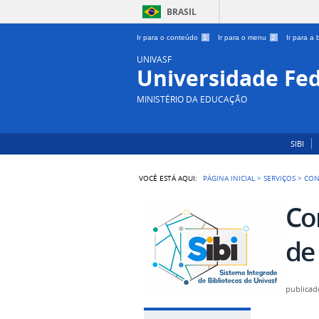
BRASIL
Ir para o conteúdo
1
Ir para o menu
2
Ir para a
UNIVASF
Universidade Fed
MINISTÉRIO DA EDUCAÇÃO
SIBI
VOCÊ ESTÁ AQUI:
PÁGINA INICIAL
>
SERVIÇOS
>
CON
Co
de 
publicad