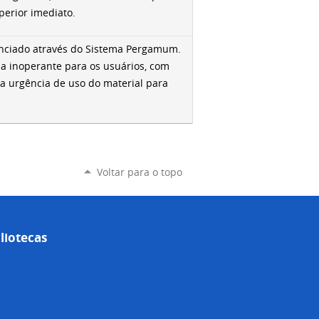
perior imediato.
enciado através do Sistema Pergamum.
na inoperante para os usuários, com
da urgência de uso do material para
Voltar para o topo
liotecas