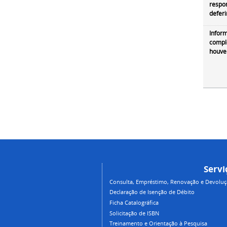
respon
defer
Infor
compl
houve
Servi
Consulta, Empréstimo, Renovação e Devolução
Declaração de Isenção de Débito
Ficha Catalográfica
Solicitação de ISBN
Treinamento e Orientação à Pesquisa