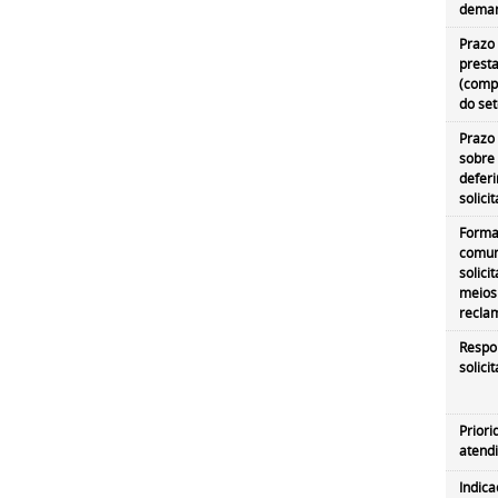
deman
Prazo
prest
(comp
do set
Prazo
sobre 
defer
solici
Forma
comun
solici
meios
recla
Respo
solici
Prior
atend
Indic