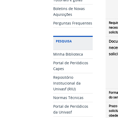
Boletins de Novas
Aquisições
Perguntas Frequentes
Requis
neces
solici
PESQUISA
Docu
nece
Minha Biblioteca
solic
Portal de Periódicos
Capes
Repositório
Institucional da
Univasf (RIU)
Forma
Normas Técnicas
do ser
Portal de Periódicos
Prazo
solici
da Univasf
obede