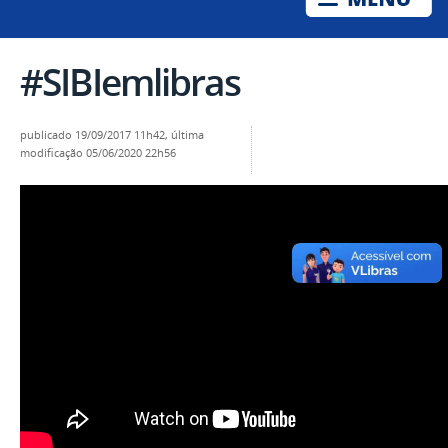
#SIBIemlibras
publicado
19/09/2017 11h42,
última
modificação
05/06/2020 22h56