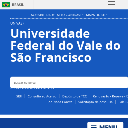
BRASIL
Simplifique!
ACESSIBILIDADE
ALTO CONTRASTE
MAPA DO SITE
Comunica BR
UNIVASF
Universidade
Participe
Federal do Vale do
Acesso à informação
Legislação
Buscar no portal
São Francisco
Canais
MINISTÉRIO DA EDUCAÇÃO
SIBI
Consulta ao Acervo
Depósito de TCC
Renovação - Reserva - 
do Nada Consta
Solicitação de pesquisa
Fale 