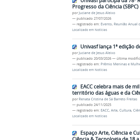
Univasf participa da 78ª 
Progresso da Ciência (SBPC)
por
Juciane de Jesus Aleixo
—
publicado
27/07/2026
— registrado em:
Evento
,
Reunião Anual 
Localizado em
Notícias
Univasf lança 1ª edição 
por
Juciane de Jesus Aleixo
—
publicado
20/03/2026
—
última modifi
— registrado em:
Prêmio Meninas e Mulhe
Localizado em
Notícias
EACC celebra mais de mil
território das águas e da Ciê
por
Renata Cristina de Sá Barreto Freitas
—
publicado
24/11/2025
— registrado em:
EACC
,
Arte
,
Cultura
,
Ciên
Localizado em
Notícias
Espaço Arte, Ciência e Cu
Ciência & Tecnologia de 18 