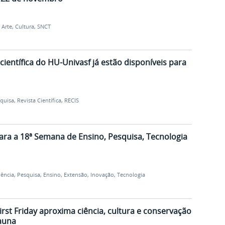
,
Arte
,
Cultura
,
SNCT
científica do HU-Univasf já estão disponíveis para
quisa
,
Revista Científica
,
RECIS
para a 18ª Semana de Ensino, Pesquisa, Tecnologia
iência
,
Pesquisa
,
Ensino
,
Extensão
,
Inovação
,
Tecnologia
rst Friday aproxima ciência, cultura e conservação
auna