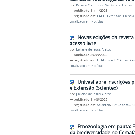
por
Renata Cristina de Sá Barreto Freitas
—
publicado
11/11/2025
— registrado em:
EACC
,
Extensão
,
Ciência
Localizado em
Notícias
Novas edições da revista 
acesso livre
por
Juciane de Jesus Aleixo
—
publicado
30/09/2025
— registrado em:
HU-Univasf
,
Ciência
,
Pes
Localizado em
Notícias
Univasf abre inscrições 
e Extensão (Scientex)
por
Juciane de Jesus Aleixo
—
publicado
11/09/2025
— registrado em:
Scientex
,
18ª Scientex
,
C
Localizado em
Notícias
Etnozoologia em pauta: Fi
da biodiversidade no Cemaf