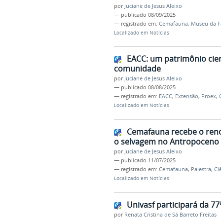
por
Juciane de Jesus Aleixo
—
publicado
08/09/2025
— registrado em:
Cemafauna
,
Museu da 
Localizado em
Notícias
EACC: um patrimônio cient
comunidade
por
Juciane de Jesus Aleixo
—
publicado
08/08/2025
— registrado em:
EACC
,
Extensão
,
Proex
,
Localizado em
Notícias
Cemafauna recebe o reno
o selvagem no Antropoceno
por
Juciane de Jesus Aleixo
—
publicado
11/07/2025
— registrado em:
Cemafauna
,
Palestra
,
Ci
Localizado em
Notícias
Univasf participará da 7
por
Renata Cristina de Sá Barreto Freitas