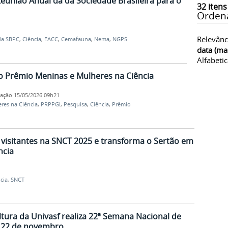
Reunião Anual da da Sociedade Brasileira para o
32
itens
Orden
Relevânc
da SBPC
,
Ciência
,
EACC
,
Cemafauna
,
Nema
,
NGPS
data (ma
Alfabeti
do Prêmio Meninas e Mulheres na Ciência
cação
15/05/2026 09h21
res na Ciência
,
PRPPGI
,
Pesquisa
,
Ciência
,
Prêmio
 visitantes na SNCT 2025 e transforma o Sertão em
ncia
cia
,
SNCT
ltura da Univasf realiza 22ª Semana Nacional de
a 22 de novembro