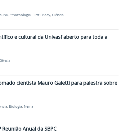
Fauna
,
Etnozoologia
,
First Friday
,
Ciência
ífico e cultural da Univasf aberto para toda a
Ciência
mado cientista Mauro Galetti para palestra sobre
ência
,
Biologia
,
Nema
7ª Reunião Anual da SBPC