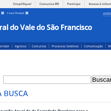
Simplifique!
Comunica BR
Participe
Acesso à infor
a
3
Ir para Rodapé
4
ACESS
al do Vale do São Francisco
ervidor
Ingresso
Concursos
Processos Seletivos
Comunicação
Ma
A BUSCA