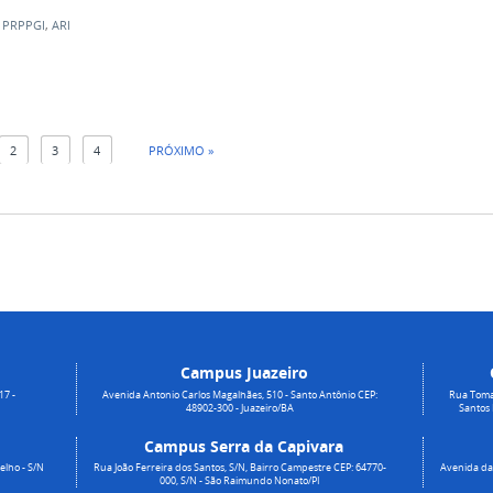
,
PRPPGI
,
ARI
2
3
4
PRÓXIMO »
Campus Juazeiro
17 -
Avenida Antonio Carlos Magalhães, 510 - Santo Antônio CEP:
Rua Toma
48902-300 - Juazeiro/BA
Santos
Campus Serra da Capivara
elho - S/N
Rua João Ferreira dos Santos, S/N, Bairro Campestre CEP: 64770-
Avenida da 
000, S/N - São Raimundo Nonato/PI