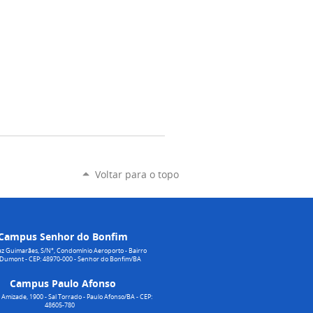
Voltar para o topo
Campus Senhor do Bonfim
z Guimarães, S/N°, Condomínio Aeroporto - Bairro
 Dumont - CEP: 48970-000 - Senhor do Bonfim/BA
Campus Paulo Afonso
Amizade, 1900 - Sal Torrado - Paulo Afonso/BA - CEP:
48605-780