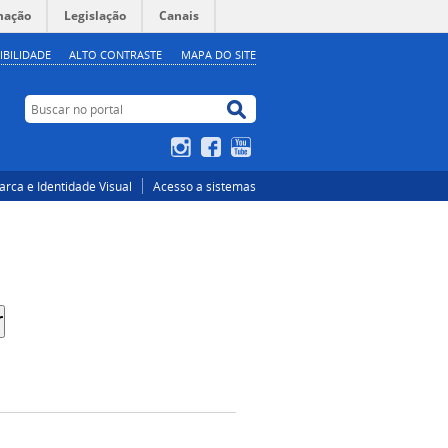
mação
Legislação
Canais
IBILIDADE
ALTO CONTRASTE
MAPA DO SITE
Buscar no portal
Buscar no portal
Instagram
Facebook
YouTube
rca e Identidade Visual
Acesso a sistemas