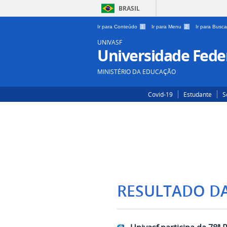
BRASIL
Ir para Conteúdo
1
Ir para Menu
2
Ir para Busc
UNIVASF
Universidade Feder
MINISTÉRIO DA EDUCAÇÃO
Covid-19
Estudante
S
RESULTADO D