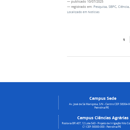
—
publicado
10/07/2025
— registrado em:
Pesquisa
,
SBPC
,
Ciência
Localizado em
Notícias
1
Campus Sede
Av. José de Sá Maniçoba, S/N - Centro CEP: 56304-9
Petrolina/PE
Campus Ciências Agrárias
Rodovia BR 407, 12 Lote 543 - Projeto de Irrigação Nilo Co
C1 CEP: 56300-000 - Petrolina/PE