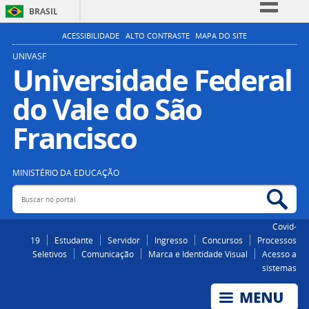
BRASIL
Simplifique!
ACESSIBILIDADE
ALTO CONTRASTE
MAPA DO SITE
Comunica BR
UNIVASF
Universidade Federal
Participe
do Vale do São
Acesso à informação
Legislação
Francisco
Canais
MINISTÉRIO DA EDUCAÇÃO
Buscar no portal
Bus
Covid-
19
Estudante
Servidor
Ingresso
Concursos
Processos
Seletivos
Comunicação
Marca e Identidade Visual
Acesso a
sistemas